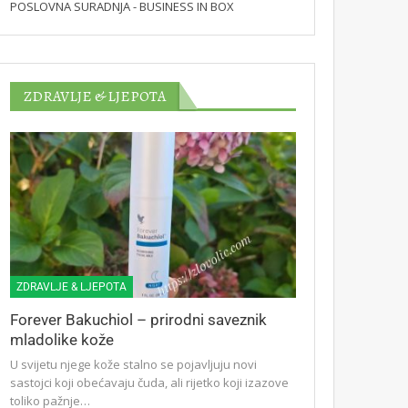
POSLOVNA SURADNJA - BUSINESS IN BOX
ZDRAVLJE & LJEPOTA
ZDRAVLJE & LJEPOTA
Forever Bakuchiol – prirodni saveznik
mladolike kože
U svijetu njege kože stalno se pojavljuju novi
sastojci koji obećavaju čuda, ali rijetko koji izazove
toliko pažnje…