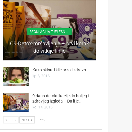
REGULACIJA TJELESNE TEŽINE
C9-Detox-mršavljenje – prvi korak
do vitkije linije
Kako skinuti kile brzo i zdravo
lip 8, 2018
9 dana detoksikacije do boljeg i
zdravijeg izgleda – Da li je…
kol 14, 2018
PREV
NEXT
1 of 9