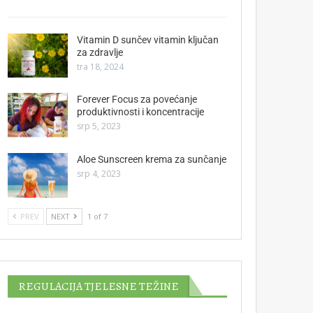
Vitamin D sunčev vitamin ključan
za zdravlje
tra 18, 2024
Forever Focus za povećanje
produktivnosti i koncentracije
srp 5, 2023
Aloe Sunscreen krema za sunčanje
srp 4, 2023
PREV
NEXT
1 of 7
REGULACIJA TJELESNE TEŽINE