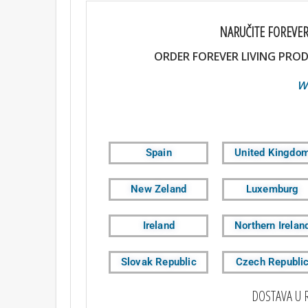
NARUČITE FOREVER
ORDER FOREVER LIVING PROD
WEBSH
Spain
United Kingdo
New Zeland
Luxemburg
Ireland
Northern Irelan
Slovak Republic
Czech Republi
DOSTAVA U 