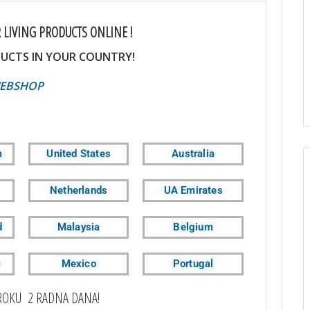
 LIVING PRODUCTS ONLINE !
UCTS IN YOUR COUNTRY!
OP
m
United States
Australia
Netherlands
UA Emirates
d
Malaysia
Belgium
c
Mexico
Portugal
ROKU 2 RADNA DANA!