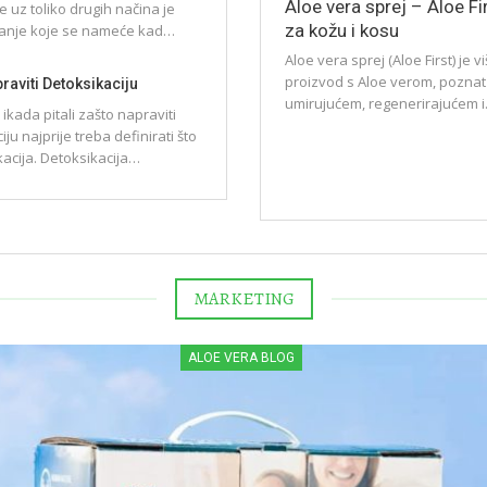
Aloe vera sprej – Aloe Fi
e uz toliko drugih načina je
za kožu i kosu
itanje koje se nameće kad…
Aloe vera sprej (Aloe First) je 
proizvod s Aloe verom, pozna
raviti Detoksikaciju
umirujućem, regenerirajućem 
ikada pitali zašto napraviti
ju najprije treba definirati što
kacija. Detoksikacija…
MARKETING
ALOE VERA BLOG