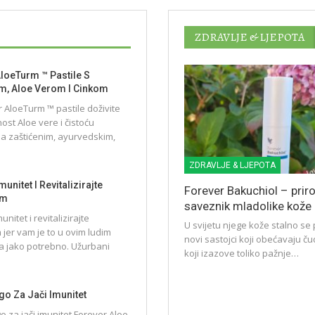
ZDRAVLJE & LJEPOTA
loeTurm ™ Pastile S
, Aloe Verom I Cinkom
 AloeTurm ™ pastile doživite
ost Aloe vere i čistoću
a zaštićenim, ayurvedskim,
ZDRAVLJE & LJEPOTA
munitet I Revitalizirajte
Forever Bakuchiol – prir
am
saveznik mladolike kože
unitet i revitalizirajte
U svijetu njege kože stalno se 
jer vam je to u ovim ludim
novi sastojci koji obećavaju čud
 jako potrebno. Užurbani
koji izazove toliko pažnje…
o Za Jači Imunitet
 za jači imunitet Forever Aloe