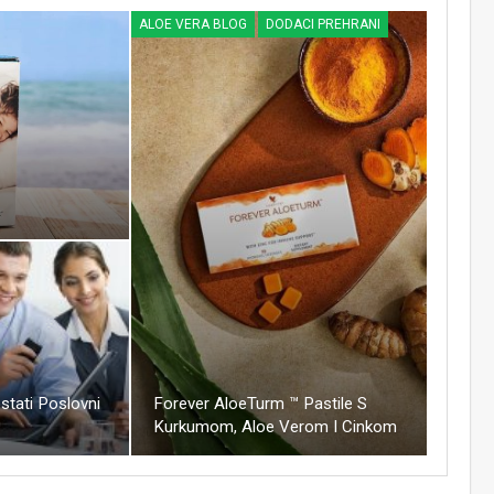
ALOE VERA BLOG
DODACI PREHRANI
tati Poslovni
Forever AloeTurm ™ Pastile S
?
Kurkumom, Aloe Verom I Cinkom