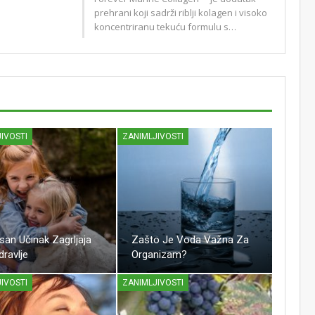
prehrani koji sadrži riblji kolagen i visoko
koncentriranu tekuću formulu s…
IVOSTI
ZANIMLJIVOSTI
Zašto Je Voda Važna Za
an Učinak Zagrljaja
Organizam?
ravlje
ZANIMLJIVOSTI
IVOSTI