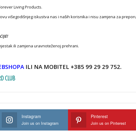
orever Living Products.
novu višegodišnjeg iskustva nas i naših korisnika i nisu zamjena za prepo
IJE!
mjestak ili zamjena uravnoteženoj prehrani.
EBSHOPA
ILI NA MOBITEL +385 99 29 29 752.
RD
CLUB
Instagram
Pinterest
Join us on Instagram
Join us on Pinterest