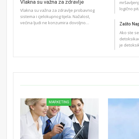
Vlakna su važna za zdravlje
mršavljenj
logično p
Vlakna su važna za zdravlje probavnog
sistema i cjelokupnog tijela. Nažalost,
većina ljudi ne konzumira dovoljno…
Zašto Nap
Ako ste se 
detoksikaci
je detoksi
MARKETING