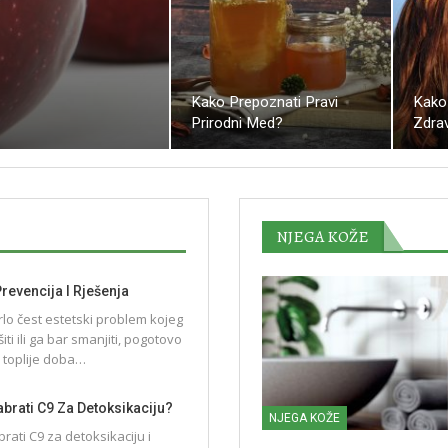
Kako Prepoznati Pravi
Kako
Prirodni Med?
Zdrav
NJEGA KOŽE
Prevencija I Rješenja
vrlo čest estetski problem kojeg
šiti ili ga bar smanjiti, pogotovo
 toplije doba…
brati C9 Za Detoksikaciju?
NJEGA KOŽE
rati C9 za detoksikaciju i