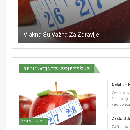
Vlakna Su Važna Za Zdravlje
REGULACIJA TJELESNE TEŽINE
Celulit – 
Celulit je 
želimo rije
kad dolazi
Zašto Oda
ZANIMLJIVOSTI
Zašto odab