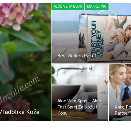
ALOE VERA BLOG
MARKETING
Best Sellers Paket
Aloe Vera Sprej – Aloe
First Sprej Za Kožu I
Kako Pos
Mladolike Kože
Kosu
Partner