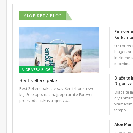
ALOE VERA BLOG
Forever A
Kurkumom
Uz Forever
blagotvorn
kurkume s
moćnim…
ALOE VERA BLOG
Ojačajte I
Best sellers paket
Organiz
Best Sellers paket je savršen izbor za sve
Ojačajte im
koji žele upoznati najpopularnije Forever
organizam 
proizvode i iskusiti njihovu…
vremenima
tempo i…
Aloe Mang
Aloe mango