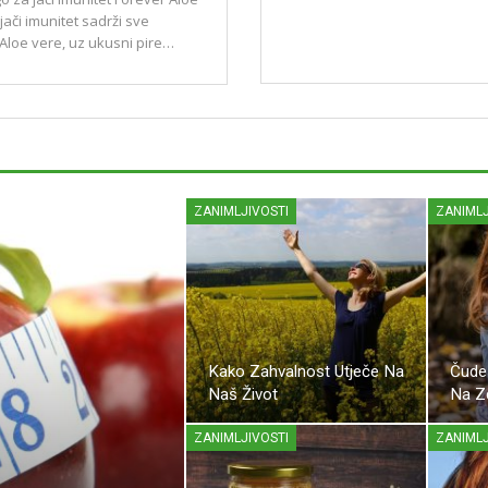
ači imunitet sadrži sve
Aloe vere, uz ukusni pire…
ZANIMLJIVOSTI
ZANIMLJ
Kako Zahvalnost Utječe Na
Čudes
Naš Život
Na Zd
ZANIMLJIVOSTI
ZANIMLJ