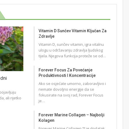
Vitamin D Sunčev Vitamin Ključan Za
Zdravlje
Vitamin D, sunčev vitamin, igra vitalnu
ulogu u održavanju zdravlja ljudskog
tijela. Njegova funkcija proteže se od…
Forever Focus Za Povećanje
Produktivnosti I Koncentracije
odni
Ako se osjećate umorno, zaboravljivo i
nemate dovoljno energije da se
pojavljuju
fokusirate na svoj rad, Forever Focus
a, ali rijetko
je…
Forever Marine Collagen – Najbolji
Kolagen
Forever Marine Collagen ™ je dodatak