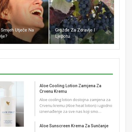
Grožđe Za Zdravlje I
 Smijeh Utječe Na
Ljepotu
lje?
Aloe Cooling Lotion Zamjena Za
Crvenu Kremu
Aloe cooling lotion dostojna zamjena za
Crvenu kremu (Aloe heat lotion) i ugodno
iznenađenje za sve nas koji smo…
Aloe Sunscreen Krema Za Sunčanje