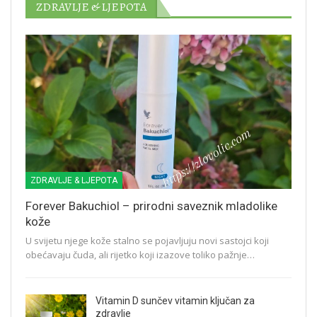
ZDRAVLJE & LJEPOTA
ZDRAVLJE & LJEPOTA
Forever Bakuchiol – prirodni saveznik mladolike
kože
U svijetu njege kože stalno se pojavljuju novi sastojci koji
obećavaju čuda, ali rijetko koji izazove toliko pažnje…
Vitamin D sunčev vitamin ključan za
zdravlje