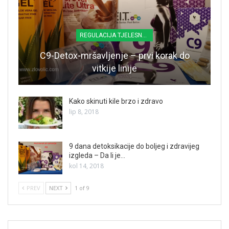
REGULACIJA TJELESNE TEŽINE
C9-Detox-mršavljenje – prvi korak do
vitkije linije
Kako skinuti kile brzo i zdravo
lip 8, 2018
9 dana detoksikacije do boljeg i zdravijeg
izgleda – Da li je…
kol 14, 2018
PREV
NEXT
1 of 9