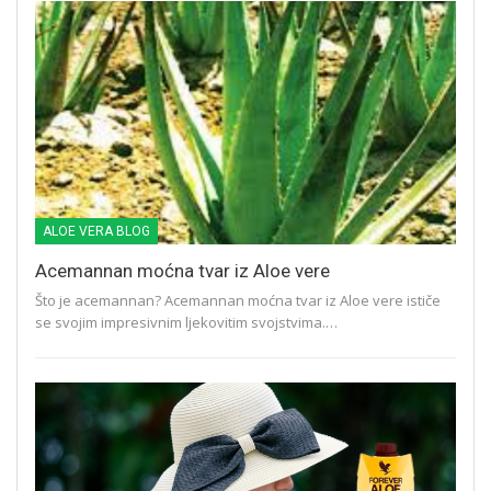
ALOE VERA BLOG
Acemannan moćna tvar iz Aloe vere
Što je acemannan? Acemannan moćna tvar iz Aloe vere ističe
se svojim impresivnim ljekovitim svojstvima.…