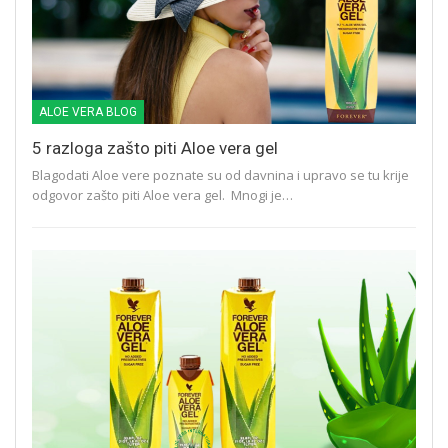
ALOE VERA BLOG
5 razloga zašto piti Aloe vera gel
Blagodati Aloe vere poznate su od davnina i upravo se tu krije
odgovor zašto piti Aloe vera gel. Mnogi je…