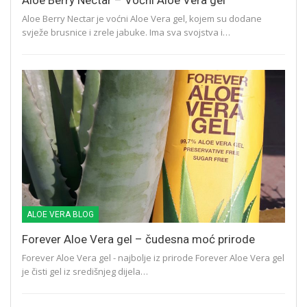
Aloe Berry Nectar – Voćni Aloe Vera gel
Aloe Berry Nectar je voćni Aloe Vera gel, kojem su dodane
svježe brusnice i zrele jabuke. Ima sva svojstva i…
ALOE VERA BLOG
Forever Aloe Vera gel – čudesna moć prirode
Forever Aloe Vera gel - najbolje iz prirode Forever Aloe Vera gel
je čisti gel iz središnjeg dijela…