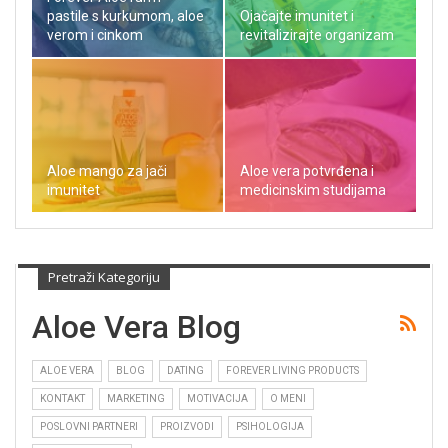
pastile s kurkumom, aloe
Ojačajte imunitet i
verom i cinkom
revitalizirajte organizam
Aloe mango za jači
Aloe vera potvrđena i
imunitet
medicinskim studijama
Pretraži Kategoriju
Aloe Vera Blog
ALOE VERA
BLOG
DATING
FOREVER LIVING PRODUCTS
KONTAKT
MARKETING
MOTIVACIJA
O MENI
POSLOVNI PARTNERI
PROIZVODI
PSIHOLOGIJA