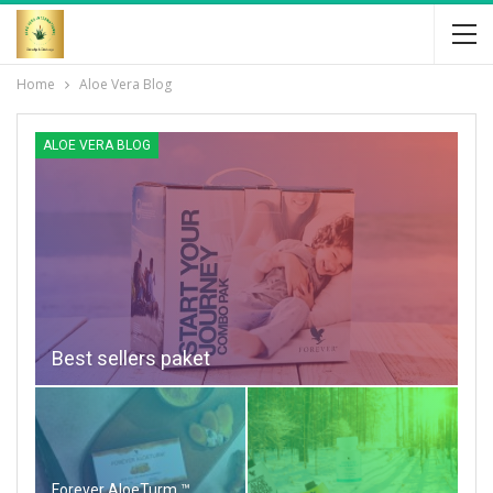
Home
Aloe Vera Blog
ALOE VERA BLOG
Best sellers paket
Forever AloeTurm ™