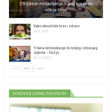
C9-Detox-mršavljenje – prvi korak do
vitkije linije
Kako skinuti kile brzo i zdravo
lip 8, 2018
9 dana detoksikacije do boljeg i zdravijeg
izgleda – Da li je…
kol 14, 2018
PREV
NEXT
1 of 9
FOREVER LIVING PRODUCTS