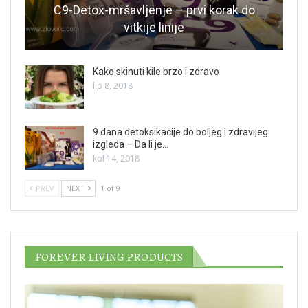
C9-Detox-mršavljenje – prvi korak do
vitkije linije
Kako skinuti kile brzo i zdravo
lip 8, 2018
9 dana detoksikacije do boljeg i zdravijeg
izgleda – Da li je…
kol 14, 2018
PREV
NEXT
1 of 9
FOREVER LIVING PRODUCTS