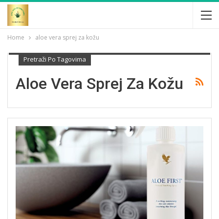
Home
aloe vera sprej za kožu
Pretraži Po Tagovima
Aloe Vera Sprej Za Kožu