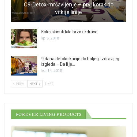
C9-Detox-mršavljenje – prvi korak do
vitkije linije
Kako skinuti kile brzo i zdravo
lip 8, 2018
9 dana detoksikacije do boljeg i zdravijeg
izgleda – Da li je…
kol 14, 2018
PREV
NEXT
1 of 9
FOREVER LIVING PRODUCTS