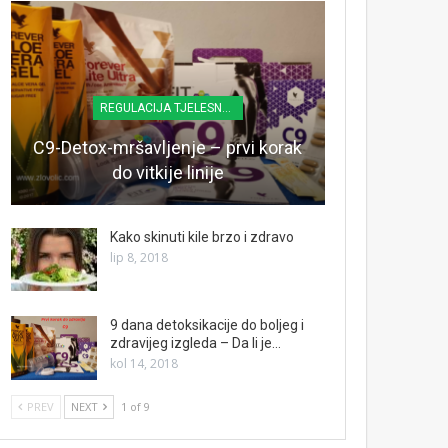
REGULACIJA TJELESNE TEŽINE
C9-Detox-mršavljenje – prvi korak
do vitkije linije
Kako skinuti kile brzo i zdravo
lip 8, 2018
9 dana detoksikacije do boljeg i
zdravijeg izgleda – Da li je…
kol 14, 2018
PREV
NEXT
1 of 9