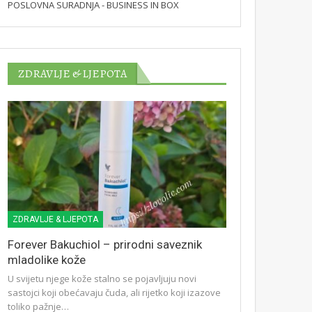
POSLOVNA SURADNJA - BUSINESS IN BOX
ZDRAVLJE & LJEPOTA
ZDRAVLJE & LJEPOTA
Forever Bakuchiol – prirodni saveznik
mladolike kože
U svijetu njege kože stalno se pojavljuju novi
sastojci koji obećavaju čuda, ali rijetko koji izazove
toliko pažnje…