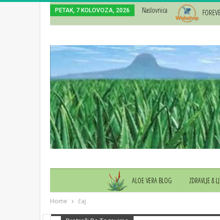
Naslovnica
PETAK, 7 KOLOVOZA, 2026
FOREV
ALOE VERA BLOG
ZDRAVLJE & L
Home
čaj