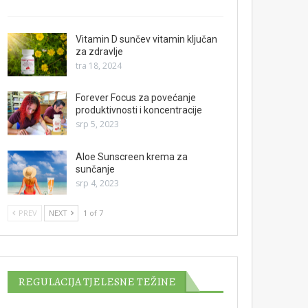
Vitamin D sunčev vitamin ključan
za zdravlje
tra 18, 2024
Forever Focus za povećanje
produktivnosti i koncentracije
srp 5, 2023
Aloe Sunscreen krema za
sunčanje
srp 4, 2023
PREV
NEXT
1 of 7
REGULACIJA TJELESNE TEŽINE