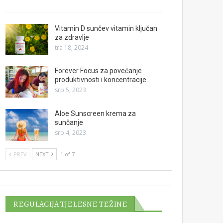
Vitamin D sunčev vitamin ključan
za zdravlje
tra 18, 2024
Forever Focus za povećanje
produktivnosti i koncentracije
srp 5, 2023
Aloe Sunscreen krema za
sunčanje
srp 4, 2023
PREV
NEXT
1 of 7
REGULACIJA TJELESNE TEŽINE