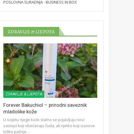
POSLOVNA SURADNJA - BUSINESS IN BOX
ZDRAVLJE & LJEPOTA
ZDRAVLJE & LJEPOTA
Forever Bakuchiol – prirodni saveznik
mladolike kože
U svijetu njege kože stalno se pojavljuju novi
sastojci koji obećavaju čuda, ali rijetko koji izazove
toliko pažnje…