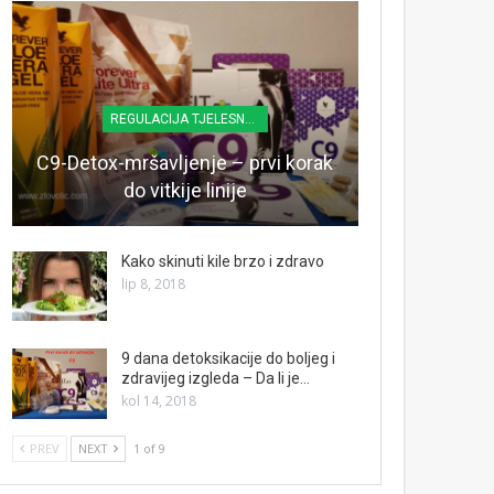
REGULACIJA TJELESNE TEŽINE
C9-Detox-mršavljenje – prvi korak
do vitkije linije
Kako skinuti kile brzo i zdravo
lip 8, 2018
9 dana detoksikacije do boljeg i
zdravijeg izgleda – Da li je…
kol 14, 2018
PREV
NEXT
1 of 9