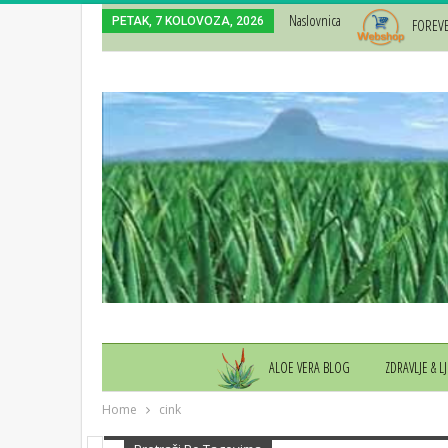
Naslovnica
PETAK, 7 KOLOVOZA, 2026
FOREV
ALOE VERA BLOG
ZDRAVLJE & L
Home
cink