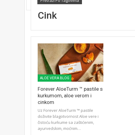
Pretraži Po Tagovima
Cink
ALOE VERA BLOG
Forever AloeTurm ™ pastile s
kurkumom, aloe verom i
cinkom
Uz Forever AloeTurm ™ pastile
doživite blagotvornost Aloe vere i
čistoću kurkume sa zaštićenim,
ayurvedskim, moćnim…