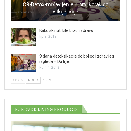
C9-Detox-mršavljenje – prvi korak do
vitkije linije
Kako skinuti kile brzo i zdravo
lip 8, 2018
9 dana detoksikacije do boljeg i zdravijeg
izgleda – Da li je…
kol 14, 2018
PREV
NEXT
1 of 9
FOREVER LIVING PRODUCTS