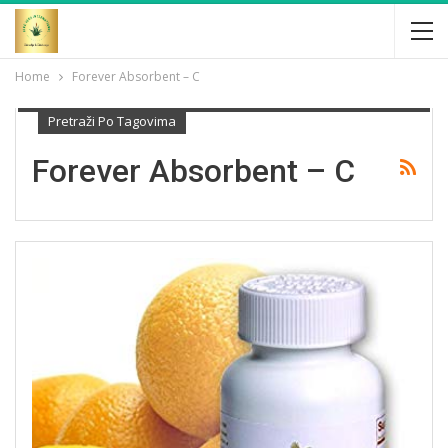
Home
Forever Absorbent – C
Pretraži Po Tagovima
Forever Absorbent – C