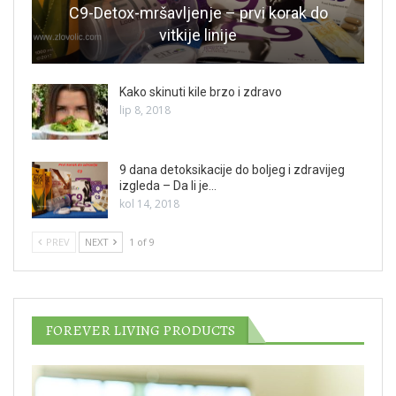
C9-Detox-mršavljenje – prvi korak do
vitkije linije
Kako skinuti kile brzo i zdravo
lip 8, 2018
9 dana detoksikacije do boljeg i zdravijeg
izgleda – Da li je…
kol 14, 2018
PREV
NEXT
1 of 9
FOREVER LIVING PRODUCTS