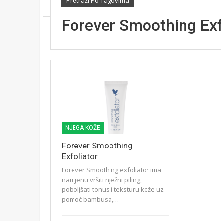
Pretraži Po Tagovima
Forever Smoothing Exf
NJEGA KOŽE
Forever Smoothing
Exfoliator
Forever Smoothing exfoliator ima
namjenu vršiti nježni piling,
poboljšati tonus i teksturu kože uz
pomoć bambusa,…