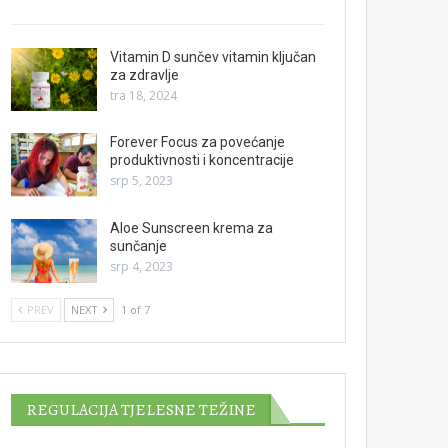
Vitamin D sunčev vitamin ključan
za zdravlje
tra 18, 2024
Forever Focus za povećanje
produktivnosti i koncentracije
srp 5, 2023
Aloe Sunscreen krema za
sunčanje
srp 4, 2023
PREV
NEXT
1 of 7
REGULACIJA TJELESNE TEŽINE