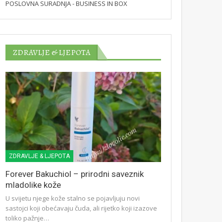
POSLOVNA SURADNJA - BUSINESS IN BOX
ZDRAVLJE & LJEPOTA
ZDRAVLJE & LJEPOTA
Forever Bakuchiol – prirodni saveznik
mladolike kože
U svijetu njege kože stalno se pojavljuju novi
sastojci koji obećavaju čuda, ali rijetko koji izazove
toliko pažnje…