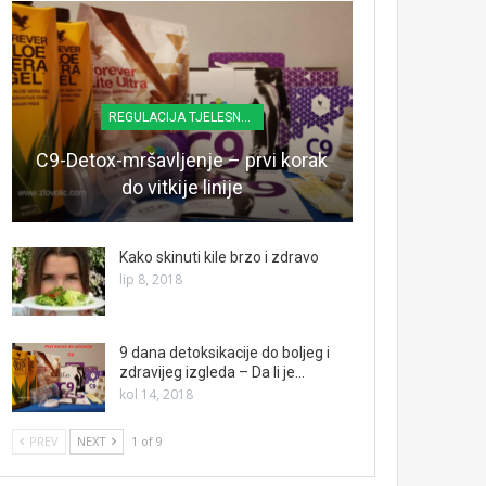
REGULACIJA TJELESNE TEŽINE
C9-Detox-mršavljenje – prvi korak
do vitkije linije
Kako skinuti kile brzo i zdravo
lip 8, 2018
9 dana detoksikacije do boljeg i
zdravijeg izgleda – Da li je…
kol 14, 2018
PREV
NEXT
1 of 9