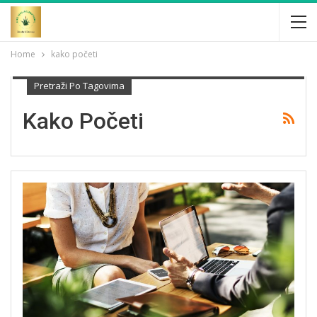
Home
kako početi
Pretraži Po Tagovima
Kako Početi