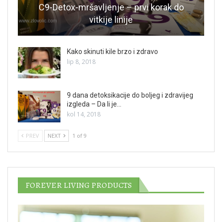
C9-Detox-mršavljenje – prvi korak do
vitkije linije
Kako skinuti kile brzo i zdravo
lip 8, 2018
9 dana detoksikacije do boljeg i zdravijeg
izgleda – Da li je…
kol 14, 2018
PREV
NEXT
1 of 9
FOREVER LIVING PRODUCTS