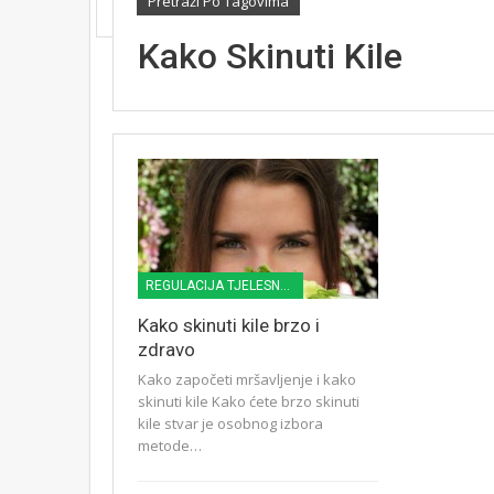
Pretraži Po Tagovima
Kako Skinuti Kile
REGULACIJA TJELESNE TEŽINE
Kako skinuti kile brzo i
zdravo
Kako započeti mršavljenje i kako
skinuti kile Kako ćete brzo skinuti
kile stvar je osobnog izbora
metode…