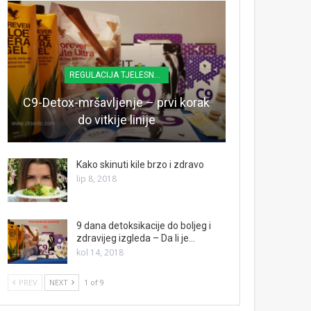
REGULACIJA TJELESNE TEŽINE
C9-Detox-mršavljenje – prvi korak
do vitkije linije
Kako skinuti kile brzo i zdravo
lip 8, 2018
9 dana detoksikacije do boljeg i
zdravijeg izgleda – Da li je…
kol 14, 2018
PREV
NEXT
1 of 9