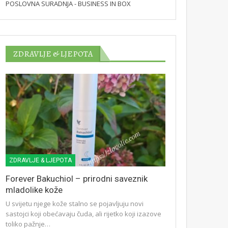
POSLOVNA SURADNJA - BUSINESS IN BOX
ZDRAVLJE & LJEPOTA
ZDRAVLJE & LJEPOTA
Forever Bakuchiol – prirodni saveznik
mladolike kože
U svijetu njege kože stalno se pojavljuju novi
sastojci koji obećavaju čuda, ali rijetko koji izazove
toliko pažnje…