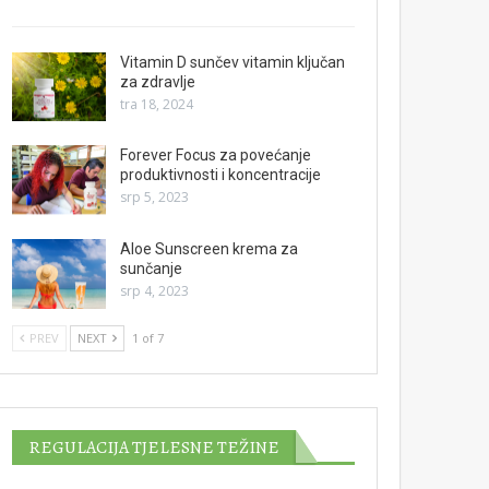
Vitamin D sunčev vitamin ključan
za zdravlje
tra 18, 2024
Forever Focus za povećanje
produktivnosti i koncentracije
srp 5, 2023
Aloe Sunscreen krema za
sunčanje
srp 4, 2023
PREV
NEXT
1 of 7
REGULACIJA TJELESNE TEŽINE