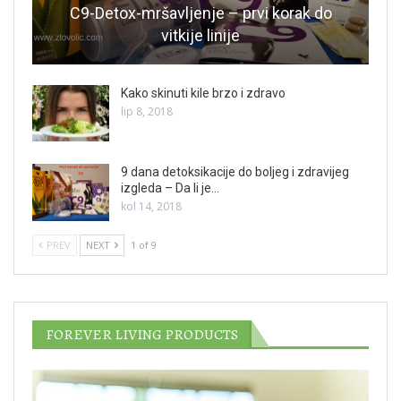
C9-Detox-mršavljenje – prvi korak do
vitkije linije
Kako skinuti kile brzo i zdravo
lip 8, 2018
9 dana detoksikacije do boljeg i zdravijeg
izgleda – Da li je…
kol 14, 2018
PREV
NEXT
1 of 9
FOREVER LIVING PRODUCTS