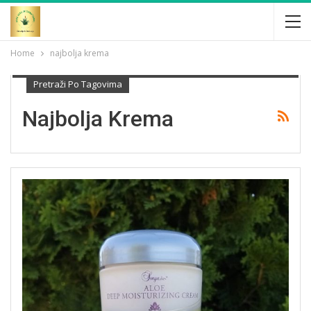
Home
najbolja krema
Pretraži Po Tagovima
Najbolja Krema