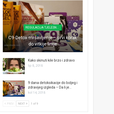
REGULACIJA TJELESNE TEŽINE
C9-Detox-mršavljenje – prvi korak
do vitkije linije
Kako skinuti kile brzo i zdravo
lip 8, 2018
9 dana detoksikacije do boljeg i
zdravijeg izgleda – Da li je…
kol 14, 2018
PREV
NEXT
1 of 9