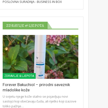
POSLOVNA SURADNJA - BUSINESS IN BOX
ZDRAVLJE & LJEPOTA
ZDRAVLJE & LJEPOTA
Forever Bakuchiol – prirodni saveznik
mladolike kože
U svijetu njege kože stalno se pojavljuju novi
sastojci koji obećavaju čuda, ali rijetko koji izazove
toliko pažnje…