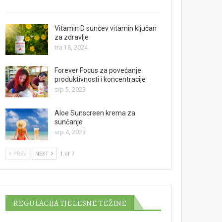
Vitamin D sunčev vitamin ključan
za zdravlje
tra 18, 2024
Forever Focus za povećanje
produktivnosti i koncentracije
srp 5, 2023
Aloe Sunscreen krema za
sunčanje
srp 4, 2023
PREV
NEXT
1 of 7
REGULACIJA TJELESNE TEŽINE