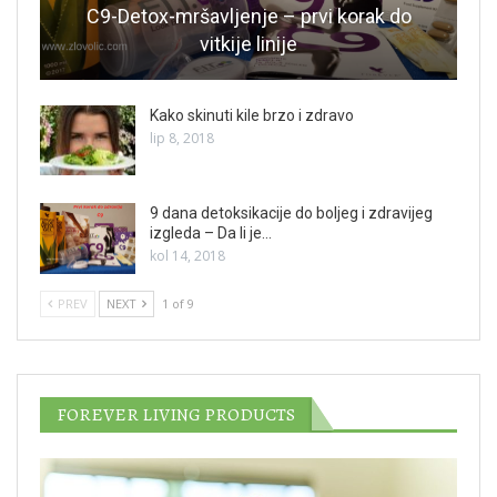
C9-Detox-mršavljenje – prvi korak do
vitkije linije
Kako skinuti kile brzo i zdravo
lip 8, 2018
9 dana detoksikacije do boljeg i zdravijeg
izgleda – Da li je…
kol 14, 2018
PREV
NEXT
1 of 9
FOREVER LIVING PRODUCTS