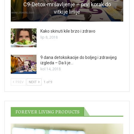
C9-Detox-mršavljenje – prvi korak do
vitkije linije
Kako skinuti kile brzo i zdravo
lip 8, 2018
9 dana detoksikacije do boljeg i zdravijeg
izgleda – Da li je…
kol 14, 2018
PREV
NEXT
1 of 9
FOREVER LIVING PRODUCTS