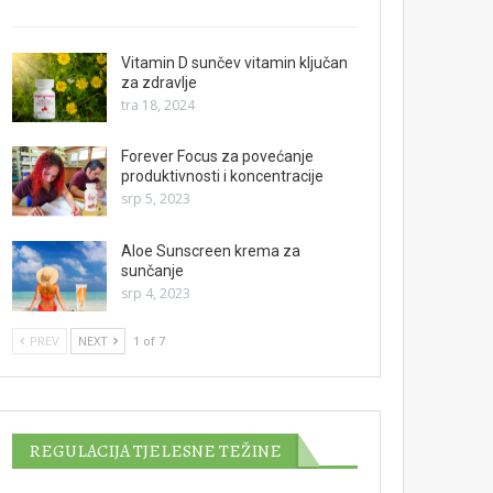
Vitamin D sunčev vitamin ključan
za zdravlje
tra 18, 2024
Forever Focus za povećanje
produktivnosti i koncentracije
srp 5, 2023
Aloe Sunscreen krema za
sunčanje
srp 4, 2023
PREV
NEXT
1 of 7
REGULACIJA TJELESNE TEŽINE