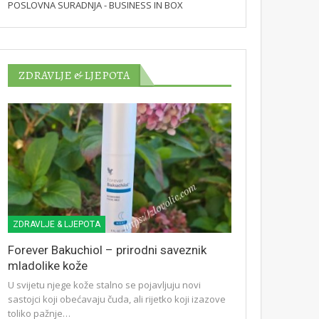
POSLOVNA SURADNJA - BUSINESS IN BOX
ZDRAVLJE & LJEPOTA
ZDRAVLJE & LJEPOTA
Forever Bakuchiol – prirodni saveznik
mladolike kože
U svijetu njege kože stalno se pojavljuju novi
sastojci koji obećavaju čuda, ali rijetko koji izazove
toliko pažnje…