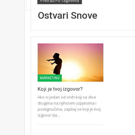
Pretraži Po Tagovima
Ostvari Snove
MARKETING
Koji je tvoj izgovor?
Ako si jedan od onih koji se dive
drugima na njihovim uspjesima i
postignućima, zapitaj se koji je tvoj
izgovor da…