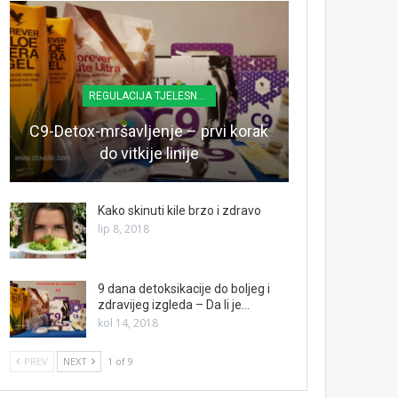
REGULACIJA TJELESNE TEŽINE
C9-Detox-mršavljenje – prvi korak
do vitkije linije
Kako skinuti kile brzo i zdravo
lip 8, 2018
9 dana detoksikacije do boljeg i
zdravijeg izgleda – Da li je…
kol 14, 2018
PREV
NEXT
1 of 9