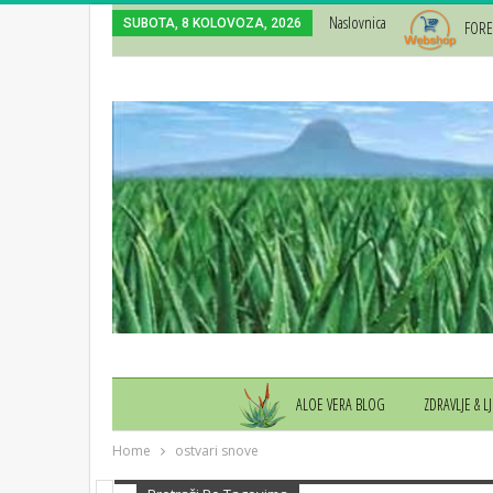
Naslovnica
SUBOTA, 8 KOLOVOZA, 2026
FORE
ALOE VERA BLOG
ZDRAVLJE & L
Home
ostvari snove