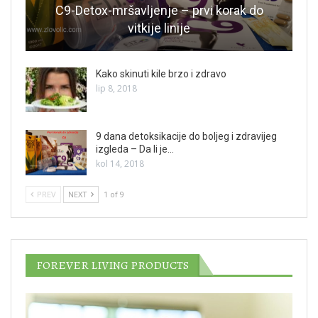
C9-Detox-mršavljenje – prvi korak do
vitkije linije
Kako skinuti kile brzo i zdravo
lip 8, 2018
9 dana detoksikacije do boljeg i zdravijeg
izgleda – Da li je…
kol 14, 2018
PREV
NEXT
1 of 9
FOREVER LIVING PRODUCTS