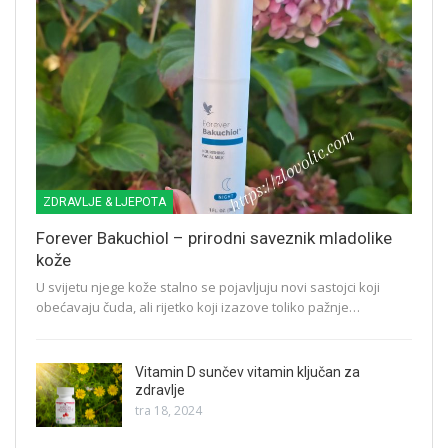
ZDRAVLJE & LJEPOTA
Forever Bakuchiol – prirodni saveznik mladolike
kože
U svijetu njege kože stalno se pojavljuju novi sastojci koji
obećavaju čuda, ali rijetko koji izazove toliko pažnje…
Vitamin D sunčev vitamin ključan za
zdravlje
tra 18, 2024