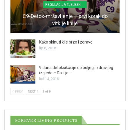
REGULACIJA TJELESNE TEŽINE
C9-Detox-mršavljenje – prvi korak do
vitkije linije
Kako skinuti kile brzo i zdravo
lip 8, 2018
9 dana detoksikacije do boljeg i zdravijeg
izgleda – Da li je…
kol 14, 2018
PREV
NEXT
1 of 9
FOREVER LIVING PRODUCTS