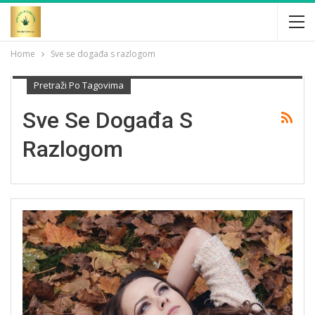
Home
Sve se događa s razlogom
Pretraži Po Tagovima
Sve Se Događa S
Razlogom