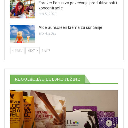
Forever Focus za povećanje produktivnosti i
koncentracije
srp 5, 2023
Aloe Sunscreen krema za sunčanje
srp 4, 2023
PREV
NEXT
1 of 7
REGULACIJA TJELESNE TEŽINE