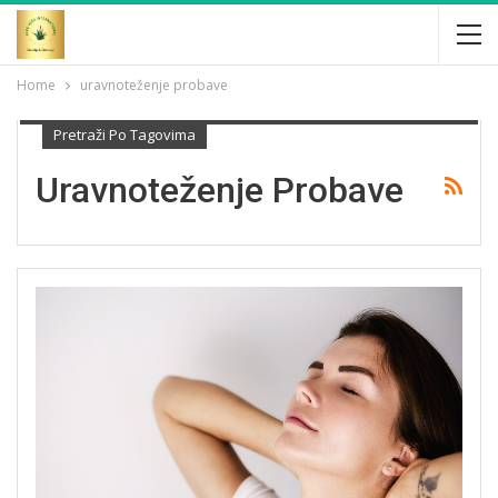
Home
uravnoteženje probave
Pretraži Po Tagovima
Uravnoteženje Probave