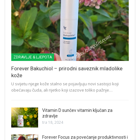
ZDRAVLJE & LJEPOTA
Forever Bakuchiol – prirodni saveznik mladolike
kože
U svijetu njege kože stalno se pojavljuju novi sastojci koji
obećavaju čuda, ali rijetko koji izazove toliko pažnje…
Vitamin D sunčev vitamin ključan za
zdravlje
tra 18, 2024
Forever Focus za povećanje produktivnosti i