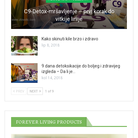
C9-Detox-mršavljenje – prvi korak do
vitkije linije
Kako skinuti kile brzo i zdravo
lip 8, 2018
9 dana detoksikacije do boljeg i zdravijeg
izgleda – Da li je…
kol 14, 2018
PREV
NEXT
1 of 9
FOREVER LIVING PRODUCTS