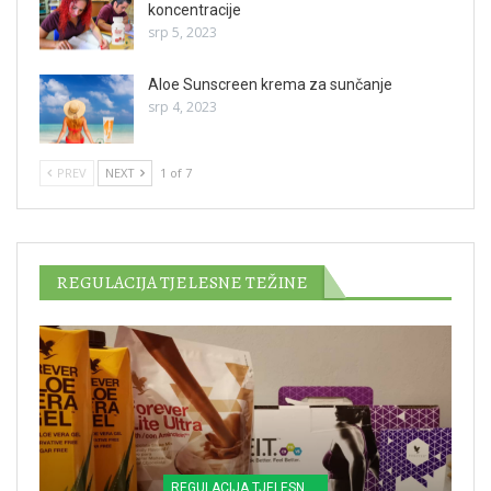
koncentracije
srp 5, 2023
Aloe Sunscreen krema za sunčanje
srp 4, 2023
PREV
NEXT
1 of 7
REGULACIJA TJELESNE TEŽINE
REGULACIJA TJELESNE TEŽINE