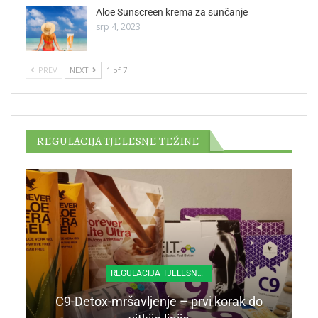
Aloe Sunscreen krema za sunčanje
srp 4, 2023
PREV
NEXT
1 of 7
REGULACIJA TJELESNE TEŽINE
REGULACIJA TJELESNE TEŽINE
C9-Detox-mršavljenje – prvi korak do