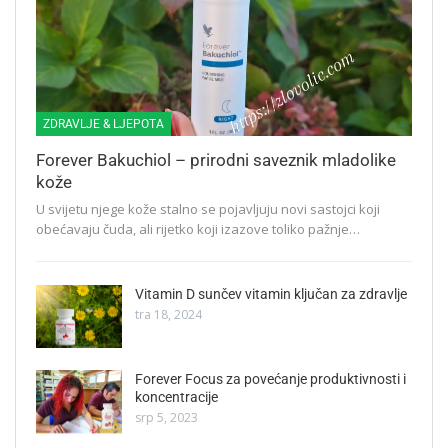
ZDRAVLJE & LJEPOTA
Forever Bakuchiol – prirodni saveznik mladolike
kože
U svijetu njege kože stalno se pojavljuju novi sastojci koji
obećavaju čuda, ali rijetko koji izazove toliko pažnje…
Vitamin D sunčev vitamin ključan za zdravlje
tra 18, 2024
Forever Focus za povećanje produktivnosti i
koncentracije
srp 5, 2023