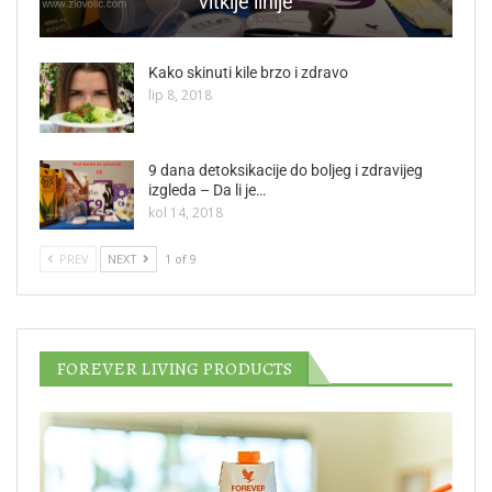
vitkije linije
Kako skinuti kile brzo i zdravo
lip 8, 2018
9 dana detoksikacije do boljeg i zdravijeg
izgleda – Da li je…
kol 14, 2018
PREV
NEXT
1 of 9
FOREVER LIVING PRODUCTS