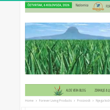
Naslovnica
ČETVRTAK, 6 KOLOVOZA, 2026
FO
ALOE VERA BLOG
ZDRAVLJE & L
Home
Forever Living Products
Proizvodi
Njega kož