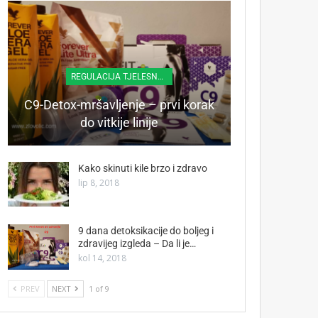
REGULACIJA TJELESNE TEŽINE
C9-Detox-mršavljenje – prvi korak
do vitkije linije
Kako skinuti kile brzo i zdravo
lip 8, 2018
9 dana detoksikacije do boljeg i
zdravijeg izgleda – Da li je…
kol 14, 2018
PREV
NEXT
1 of 9