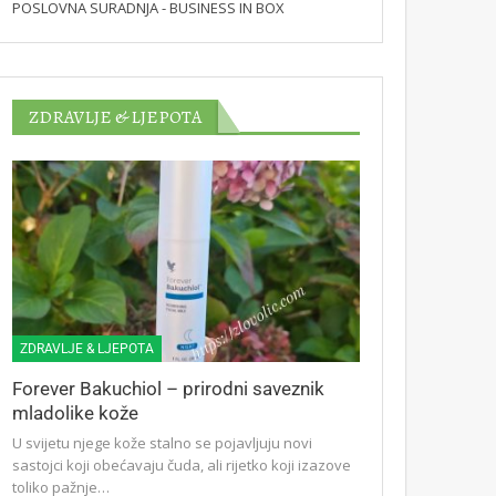
POSLOVNA SURADNJA - BUSINESS IN BOX
ZDRAVLJE & LJEPOTA
ZDRAVLJE & LJEPOTA
Forever Bakuchiol – prirodni saveznik
mladolike kože
U svijetu njege kože stalno se pojavljuju novi
sastojci koji obećavaju čuda, ali rijetko koji izazove
toliko pažnje…