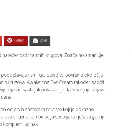
Pinterest
Email
 natečenosti i tamnih krugova. Značajno smanjuje
oboljšavaju i smiruju osjetljivu površinu oko očiju
e tamnih krugova. Awakening Eye Cream također sadrži
j nevjerojatan sastojak pokazao je da smanjuje pojavu
 dana.
edan od prvih sastojaka te vrste koji je dokazao
 da ova snažna kombinacija sastojaka rješava gornji
io kompletni učinak.