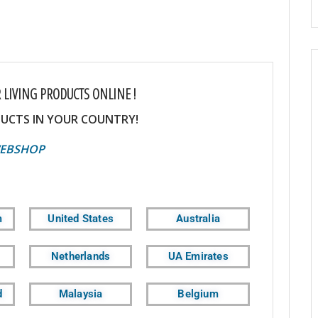
 LIVING PRODUCTS ONLINE !
UCTS IN YOUR COUNTRY!
OP
m
United States
Australia
Netherlands
UA Emirates
d
Malaysia
Belgium