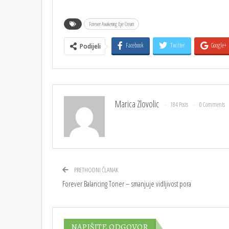
Forever Awakening Eye Cream
Facebook
Twitter
Google+
Podijeli
Marica Zlovolic
184 Posts
0 Comments
PRETHODNI ČLANAK
Forever Balancing Toner – smanjuje vidljivost pora
NAPIŠITE ODGOVOR