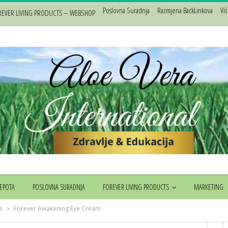
Poslovna Suradnja
Razmjena BackLinkova
Vi
REVER LIVING PRODUCTS – WEBSHOP
JEPOTA
POSLOVNA SURADNJA
FOREVER LIVING PRODUCTS
MARKETING
e
Forever Awakening Eye Cream