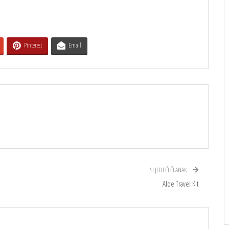
Pinterest
Email
SLJEDEĆI ČLANAK
Aloe Travel Kit