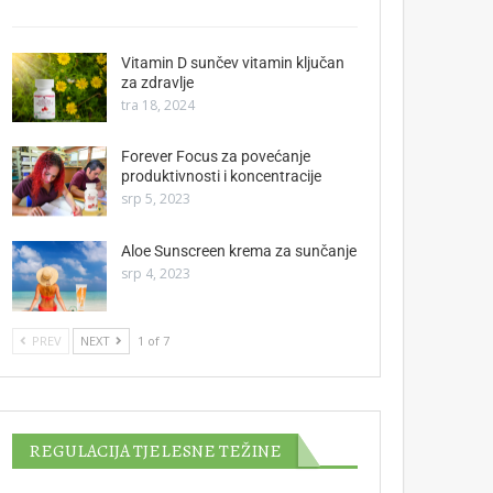
Vitamin D sunčev vitamin ključan
za zdravlje
tra 18, 2024
Forever Focus za povećanje
produktivnosti i koncentracije
srp 5, 2023
Aloe Sunscreen krema za sunčanje
srp 4, 2023
PREV
NEXT
1 of 7
REGULACIJA TJELESNE TEŽINE