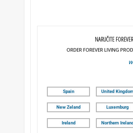
NARUČITE FOREVER
ORDER FOREVER LIVING PROD
WEBSH
Spain
United Kingdo
New Zeland
Luxemburg
Ireland
Northern Irelan