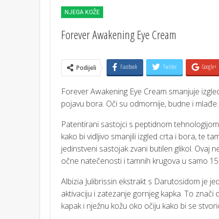
NJEGA KOŽE
Forever Awakening Eye Cream
Facebook
Twitter
Google+
Podijeli
Forever Awakening Eye Cream smanjuje izgled
pojavu bora. Oči su odmornije, budne i mlađe.
Patentirani sastojci s peptidnom tehnologijom p
kako bi vidljivo smanjili izgled crta i bora, t
jedinstveni sastojak zvani butilen glikol. Ova
očne natečenosti i tamnih krugova u samo 15
Albizia Julibrissin ekstrakt s Darutosidom je j
aktivaciju i zatezanje gornjeg kapka. To znači
kapak i nježnu kožu oko očiju kako bi se stvor