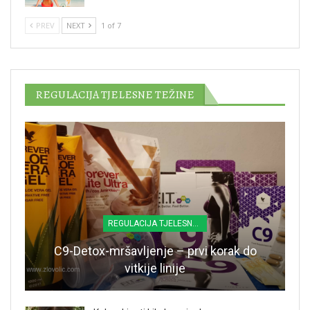
PREV
NEXT
1 of 7
REGULACIJA TJELESNE TEŽINE
REGULACIJA TJELESNE TEŽINE
C9-Detox-mršavljenje – prvi korak do
vitkije linije