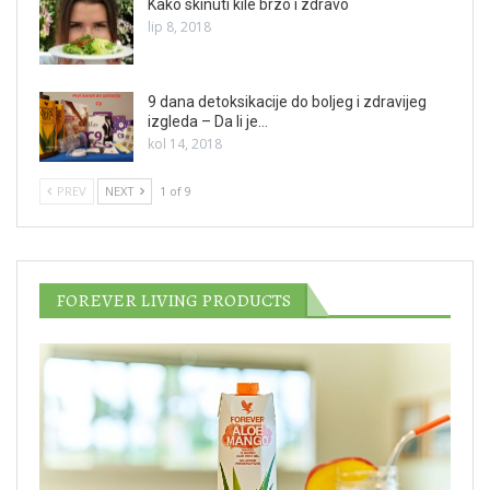
Kako skinuti kile brzo i zdravo
lip 8, 2018
9 dana detoksikacije do boljeg i zdravijeg
izgleda – Da li je…
kol 14, 2018
PREV
NEXT
1 of 9
FOREVER LIVING PRODUCTS