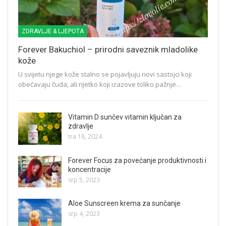
ZDRAVLJE & LJEPOTA
Forever Bakuchiol – prirodni saveznik mladolike
kože
U svijetu njege kože stalno se pojavljuju novi sastojci koji
obećavaju čuda, ali rijetko koji izazove toliko pažnje…
Vitamin D sunčev vitamin ključan za
zdravlje
tra 18, 2024
Forever Focus za povećanje produktivnosti i
koncentracije
srp 5, 2023
Aloe Sunscreen krema za sunčanje
srp 4, 2023