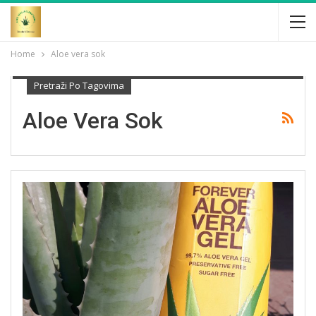
Home
Aloe vera sok
Pretraži Po Tagovima
Aloe Vera Sok