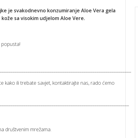
iljke je svakodnevno konzumiranje Aloe Vera gela
gu kože sa visokim udjelom Aloe Vere.
% popusta!
_____________________________________________________________
te kako ili trebate savjet, kontaktirajte nas, rado ćemo
____________________________________________________________
ga na društvenim mrežama.