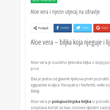
ALOE VERA BLOG
Aloe vera i njezin utjecaj na zdravlje
Facebook
Twitter
Google+
Podijeli
Aloe vera – biljka koja njeguje i lij
Aloe vera je izuzetno ljekovita biljka o kojoj 
p.n.e.
Bila je jedna od glavnih lijekova prvih poznatih 
egipatske kraljice Kleopatra i Nefertiti, veliki 
Bibliji.
Aloe vera je
polupustinjska biljka
iz porodice
svojstava koristi se kao osnovni djelatni sasto