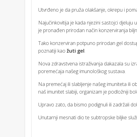
Utvrđeno je da pruža olakšanje, okrepu i pomaž
Najučinkovitija je kada njezini sastojci djeluj
je pronađen prirodan način konzerviranja biljno
Tako konzerviran potpuno prirodan gel dost
poznatiji kao
žuti gel
.
Nova zdravstvena istraživanja dakazala su izrav
poremećaja našeg imunološkog sustava.
Na premećaj ili slabljenje našeg imuniteta ili
naš imunitet slabiji, organizam je podložniji bo
Upravo zato, da bismo podignuli ili zadržali do
Unutarnji mesnati dio te subtropske biljke služi