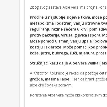
Zbog svog sastava Aloe vera ima brojna koris
Prodire u najdublje slojeve tkiva, može po
metabolizma i odstranjivanju otrovne tvari
reguliranju razine šećera u krvi, pomlađi
protiv bakterija, virusa, gljivica i spora.
Može pomoći u smanjivanju upala i bolova n
kostiju i skleroze. Može pomaći kod probl
kože, jetre, bubrega, žuči, mjehura, pros
Stručnjaci kažu da je Aloe vera velika ljeka
A Kristofor Kolumbo je rekao da postoje četir
grožđe, maslina i aloe
. Pšenica hrani, grožđ
aloe čini čovjeka zdravim.
Korištenje Aloe vere može biti korisno svim 