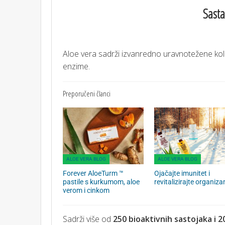
Sasta
Aloe vera sadrži izvanredno uravnotežene količ
enzime.
Preporučeni članci
ALOE VERA BLOG
ALOE VERA BLOG
Forever AloeTurm ™
Ojačajte imunitet i
pastile s kurkumom, aloe
revitalizirajte organiz
verom i cinkom
Sadrži više od
250 bioaktivnih sastojaka i 