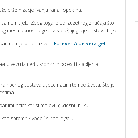
e bržem zacjeljivanju rana i opeklina.
u u samom tijelu. Zbog toga je od izuzetnog značaja što
g mesa odnosno gela iz središnjeg dijela listova biljke.
upan nam je pod nazivom
Forever Aloe vera gel
ili
nu vezu između kroničnih bolesti i slabljenja ili
 obrambenog sustava utječe način i tempo života. Što je
lestima.
bar imunitiet koristimo ovu čudesnu biljku.
 kao spremnik vode i sličan je gelu.