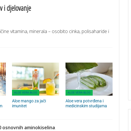
v i djelovanje
ine vitamina, minerala – osobito cinka, polisaharide i
ALOE VERA BLOG
ALOE VERA BLOG
Aloe mango za jači
Aloe vera potvrđena i
am
imunitet
medicinskim studijama
20 osnovnih aminokiselina
.