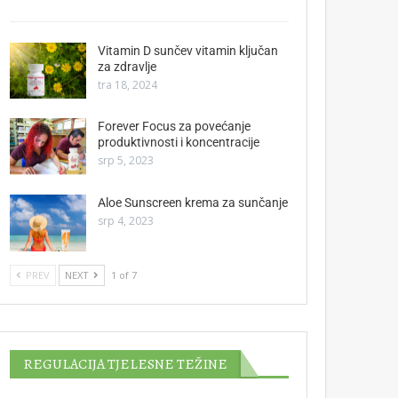
Vitamin D sunčev vitamin ključan
za zdravlje
tra 18, 2024
Forever Focus za povećanje
produktivnosti i koncentracije
srp 5, 2023
Aloe Sunscreen krema za sunčanje
srp 4, 2023
PREV
NEXT
1 of 7
REGULACIJA TJELESNE TEŽINE