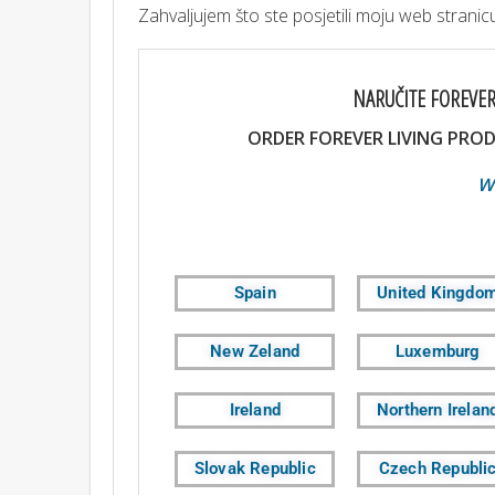
Zahvaljujem što ste posjetili moju web strani
NARUČITE FOREVER
ORDER FOREVER LIVING PROD
WEBSH
Spain
United Kingdo
New Zeland
Luxemburg
Ireland
Northern Irelan
Slovak Republic
Czech Republi