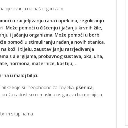
na djelovanja na naš organizam.
moći u zacjeljivanju rana i opeklina, reguliranju
. Može pomoći u čišćenju i jačanju krvnih žile,
vanju i jačanju organizma. Može pomoći u borbi
 Može pomoći u stimuliranju rađanja novih stanica.
a koži i tijelu, zaustavljanju razrjeđivanja
ema s alergijama, probavnog sustava, oka, uha,
tate, hormona, maternice, kostiju,…
rna u maloj biljci.
i biljke koje su neophodne za čovjeka,
pšenica,
e pruža radost srcu, maslina osigurava harmoniju, a
dobnim skupinama.