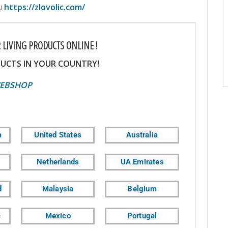
cu
https://zlovolic.com/
 LIVING PRODUCTS ONLINE !
UCTS IN YOUR COUNTRY!
OP
m
United States
Australia
Netherlands
UA Emirates
d
Malaysia
Belgium
c
Mexico
Portugal