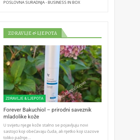
POSLOVNA SURADNJA - BUSINESS IN BOX
ZDRAVLJE & LJEPOTA
ZDRAVLJE & LJEPOTA
Forever Bakuchiol – prirodni saveznik
mladolike kože
U svijetu njege kože stalno se pojavljuju novi
sastojci koji obećavaju čuda, ali rijetko koji izazove
toliko pažnje…