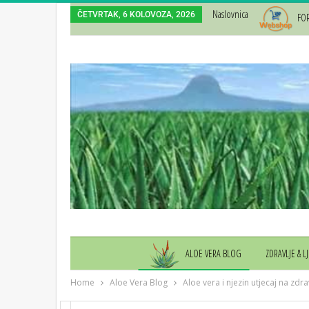
Naslovnica
ČETVRTAK, 6 KOLOVOZA, 2026
FO
ALOE VERA BLOG
ZDRAVLJE & L
Home
Aloe Vera Blog
Aloe vera i njezin utjecaj na zdra