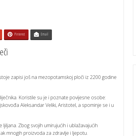
Pinterest
Email
eči
postoje zapisi još na mezopotamskoj ploči iz 2200 godine
liječnika. Koristile su je i poznate povijesne osobe:
vojskovođa Aleksandar Veliki, Aristotel, a spominje se i u
 ljiljana. Zbog svojih umirujućih i ublažavajućih
jak mnogih proizvoda za zdravlje i ljepotu.