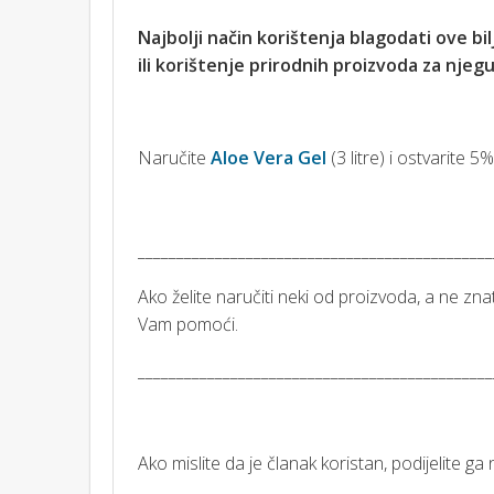
Najbolji način korištenja blagodati ove b
ili korištenje prirodnih proizvoda za nje
Naručite
Aloe Vera Gel
(3 litre) i ostvarite 5
______________________________________________
Ako želite naručiti neki od proizvoda, a ne zna
Vam pomoći.
______________________________________________
Ako mislite da je članak koristan, podijelite 