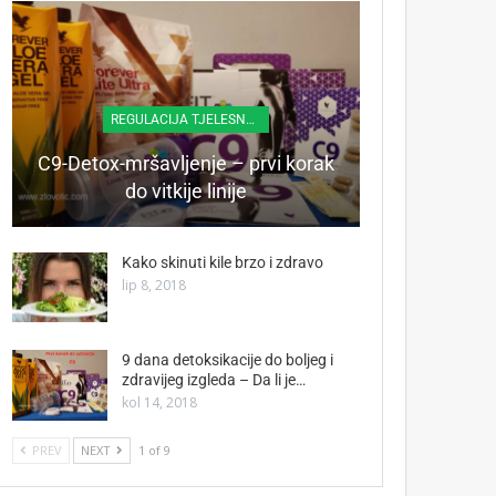
REGULACIJA TJELESNE TEŽINE
C9-Detox-mršavljenje – prvi korak
do vitkije linije
Kako skinuti kile brzo i zdravo
lip 8, 2018
9 dana detoksikacije do boljeg i
zdravijeg izgleda – Da li je…
kol 14, 2018
PREV
NEXT
1 of 9