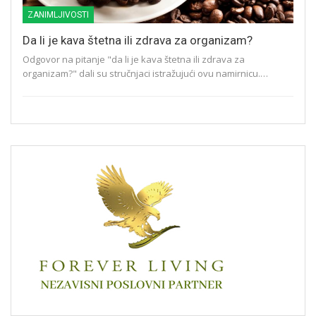
ZANIMLJIVOSTI
Da li je kava štetna ili zdrava za organizam?
Odgovor na pitanje "da li je kava štetna ili zdrava za
organizam?" dali su stručnjaci istražujući ovu namirnicu.…