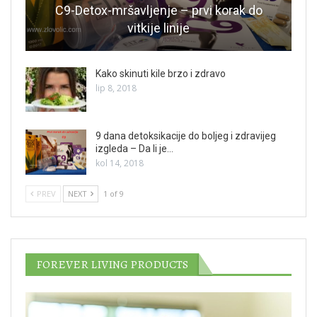
C9-Detox-mršavljenje – prvi korak do
vitkije linije
Kako skinuti kile brzo i zdravo
lip 8, 2018
9 dana detoksikacije do boljeg i zdravijeg
izgleda – Da li je…
kol 14, 2018
PREV
NEXT
1 of 9
FOREVER LIVING PRODUCTS