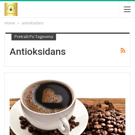
Home
antioksidans
Pretraži Po Tagovima
Antioksidans