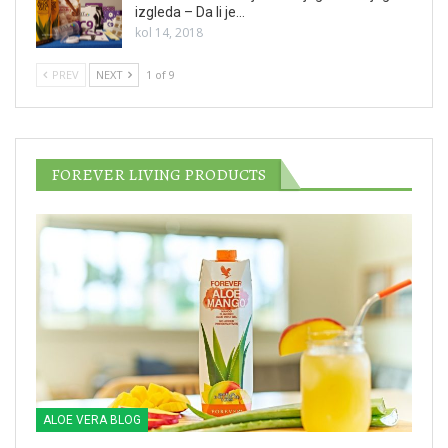
izgleda – Da li je…
kol 14, 2018
PREV
NEXT
1 of 9
FOREVER LIVING PRODUCTS
ALOE VERA BLOG