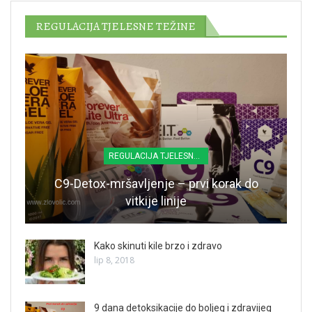
REGULACIJA TJELESNE TEŽINE
REGULACIJA TJELESNE TEŽINE
C9-Detox-mršavljenje – prvi korak do
vitkije linije
Kako skinuti kile brzo i zdravo
lip 8, 2018
9 dana detoksikacije do boljeg i zdravijeg