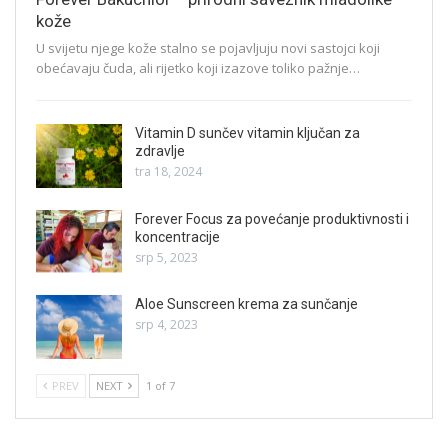
kože
U svijetu njege kože stalno se pojavljuju novi sastojci koji
obećavaju čuda, ali rijetko koji izazove toliko pažnje…
Vitamin D sunčev vitamin ključan za
zdravlje
tra 18, 2024
Forever Focus za povećanje produktivnosti i
koncentracije
srp 5, 2023
Aloe Sunscreen krema za sunčanje
srp 4, 2023
PREV
NEXT
1 of 7