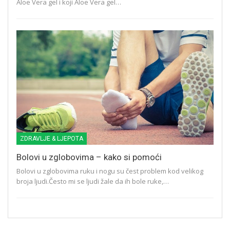
Aloe Vera gel i koji Aloe Vera gel…
ZDRAVLJE & LJEPOTA
Bolovi u zglobovima – kako si pomoći
Bolovi u zglobovima ruku i nogu su čest problem kod velikog
broja ljudi.Često mi se ljudi žale da ih bole ruke,…