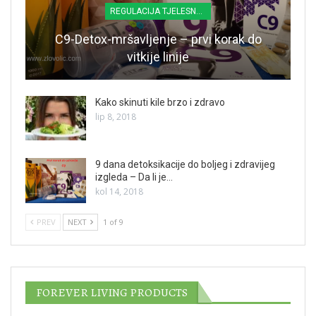
REGULACIJA TJELESNE TEŽINE
C9-Detox-mršavljenje – prvi korak do
vitkije linije
Kako skinuti kile brzo i zdravo
lip 8, 2018
9 dana detoksikacije do boljeg i zdravijeg
izgleda – Da li je…
kol 14, 2018
PREV
NEXT
1 of 9
FOREVER LIVING PRODUCTS