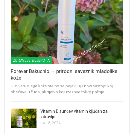
ZDRAVLJE & LJEPOTA
Forever Bakuchiol – prirodni saveznik mladolike
kože
U svijetu njege kože stalno se pojavljuju novi sastojci koji
obećavaju čuda, ali rijetko koji izazove toliko pažnje…
Vitamin D sunčev vitamin ključan za
zdravlje
tra 18, 2024