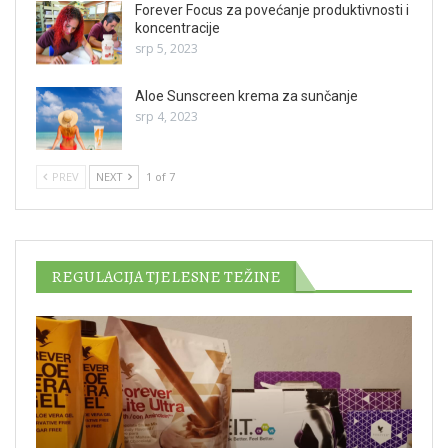
Forever Focus za povećanje produktivnosti i
koncentracije
srp 5, 2023
Aloe Sunscreen krema za sunčanje
srp 4, 2023
PREV
NEXT
1 of 7
REGULACIJA TJELESNE TEŽINE