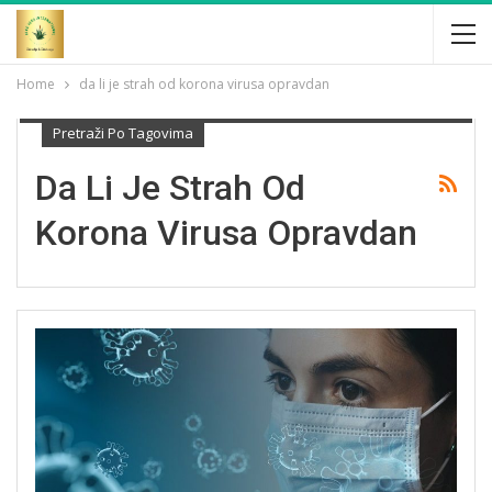
Home
da li je strah od korona virusa opravdan
Pretraži Po Tagovima
Da Li Je Strah Od
Korona Virusa Opravdan