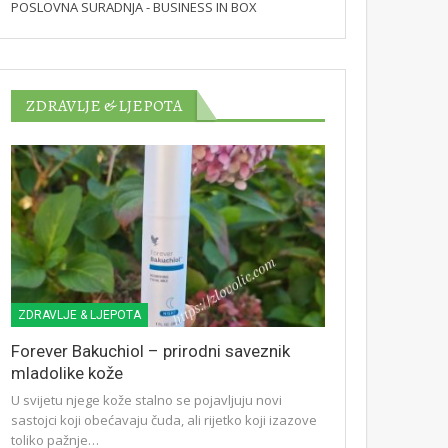
POSLOVNA SURADNJA - BUSINESS IN BOX
ZDRAVLJE & LJEPOTA
ZDRAVLJE & LJEPOTA
Forever Bakuchiol – prirodni saveznik
mladolike kože
U svijetu njege kože stalno se pojavljuju novi
sastojci koji obećavaju čuda, ali rijetko koji izazove
toliko pažnje…