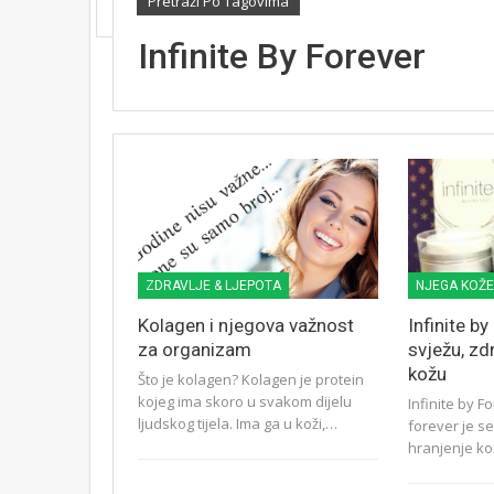
Pretraži Po Tagovima
Infinite By Forever
ZDRAVLJE & LJEPOTA
NJEGA KOŽE
Kolagen i njegova važnost
Infinite b
za organizam
svježu, zd
kožu
Što je kolagen? Kolagen je protein
kojeg ima skoro u svakom dijelu
Infinite by F
ljudskog tijela. Ima ga u koži,…
forever je s
hranjenje ko