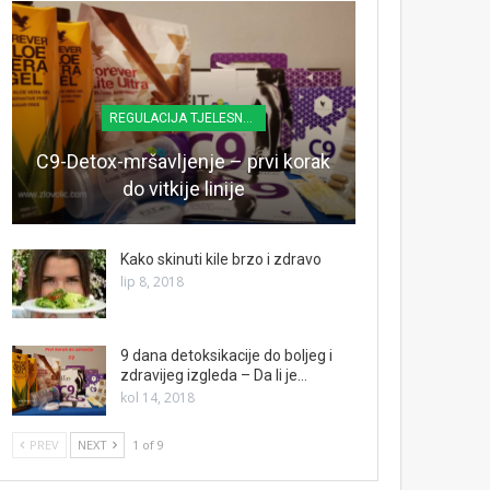
REGULACIJA TJELESNE TEŽINE
C9-Detox-mršavljenje – prvi korak
do vitkije linije
Kako skinuti kile brzo i zdravo
lip 8, 2018
9 dana detoksikacije do boljeg i
zdravijeg izgleda – Da li je…
kol 14, 2018
PREV
NEXT
1 of 9