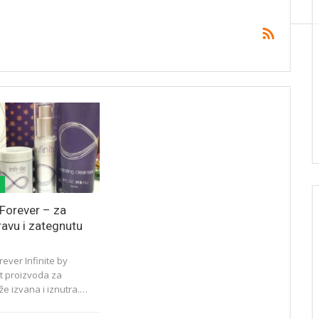
y Forever – za
ravu i zategnutu
orever Infinite by
et proizvoda za
že izvana i iznutra.…