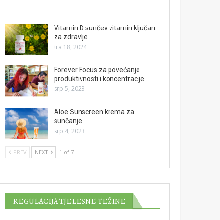
Vitamin D sunčev vitamin ključan
za zdravlje
tra 18, 2024
Forever Focus za povećanje
produktivnosti i koncentracije
srp 5, 2023
Aloe Sunscreen krema za
sunčanje
srp 4, 2023
PREV
NEXT
1 of 7
REGULACIJA TJELESNE TEŽINE