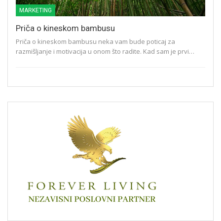
MARKETING
Priča o kineskom bambusu
Priča o kineskom bambusu neka vam bude poticaj za
razmišljanje i motivacija u onom što radite. Kad sam je prvi…