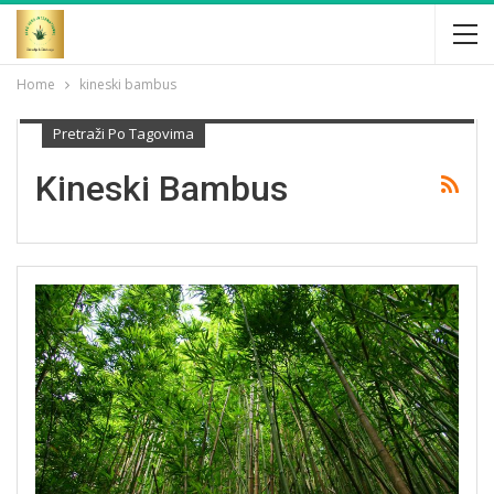
Home
kineski bambus
Pretraži Po Tagovima
Kineski Bambus