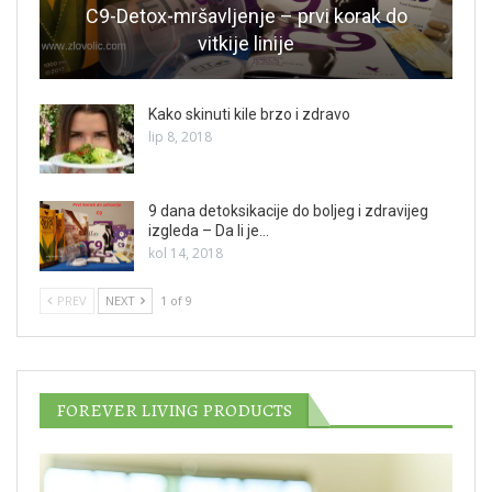
C9-Detox-mršavljenje – prvi korak do
vitkije linije
Kako skinuti kile brzo i zdravo
lip 8, 2018
9 dana detoksikacije do boljeg i zdravijeg
izgleda – Da li je…
kol 14, 2018
PREV
NEXT
1 of 9
FOREVER LIVING PRODUCTS