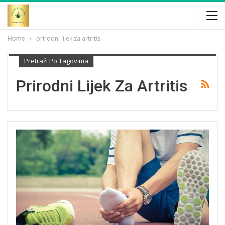
Home
prirodni lijek za artritis
Pretraži Po Tagovima
Prirodni Lijek Za Artritis