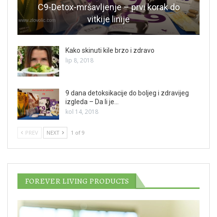
C9-Detox-mršavljenje – prvi korak do
vitkije linije
Kako skinuti kile brzo i zdravo
lip 8, 2018
9 dana detoksikacije do boljeg i zdravijeg
izgleda – Da li je…
kol 14, 2018
PREV
NEXT
1 of 9
FOREVER LIVING PRODUCTS