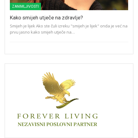
ZANIMLJIVOSTI
Kako smijeh utječe na zdravlje?
Smijeh je lijek Ako ste čuli izreku "smijeh je lijek" onda je već na
prvu jasno kako smijeh utječe na…