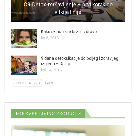
C9-Detox-mršavljenje – prvi korak do
vitkije linije
Kako skinuti kile brzo i zdravo
lip 8, 2018
9 dana detoksikacije do boljeg i zdravijeg
izgleda – Da li je…
kol 14, 2018
PREV
NEXT
1 of 9
FOREVER LIVING PRODUCTS