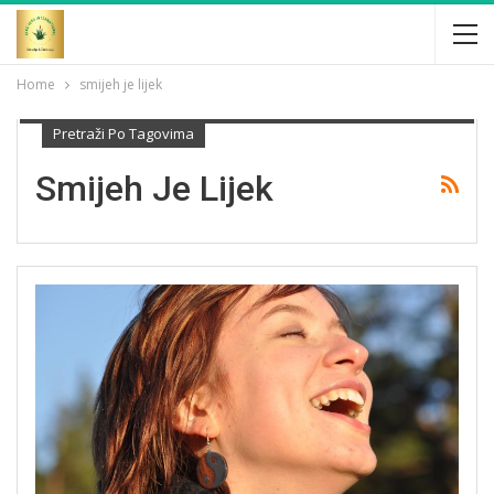
Home
smijeh je lijek
Pretraži Po Tagovima
Smijeh Je Lijek