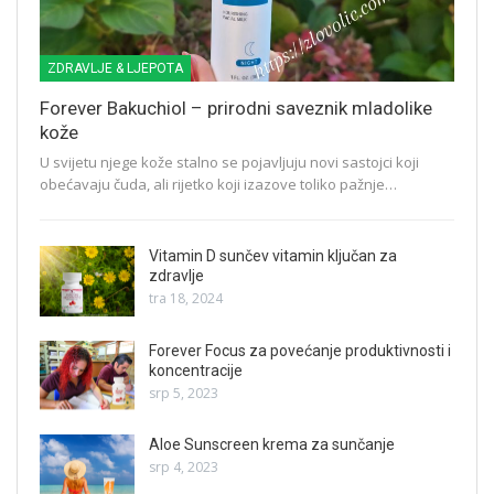
ZDRAVLJE & LJEPOTA
Forever Bakuchiol – prirodni saveznik mladolike
kože
U svijetu njege kože stalno se pojavljuju novi sastojci koji
obećavaju čuda, ali rijetko koji izazove toliko pažnje…
Vitamin D sunčev vitamin ključan za
zdravlje
tra 18, 2024
Forever Focus za povećanje produktivnosti i
koncentracije
srp 5, 2023
Aloe Sunscreen krema za sunčanje
srp 4, 2023