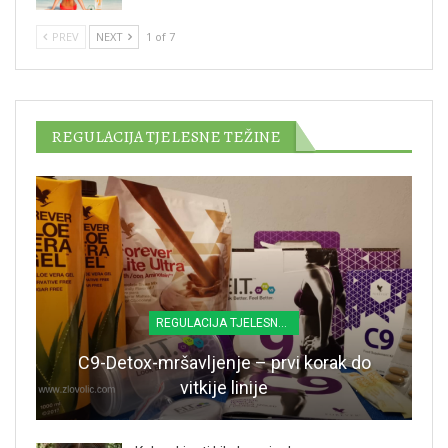
PREV
NEXT
1 of 7
REGULACIJA TJELESNE TEŽINE
REGULACIJA TJELESNE TEŽINE
C9-Detox-mršavljenje – prvi korak do
vitkije linije