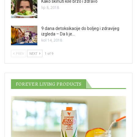
Kako skinuti kile brzo i zdravo
lip 8, 2018
9 dana detoksikacije do boljeg i zdravijeg
izgleda – Da li je…
kol 14, 2018
PREV
NEXT
1 of 9
FOREVER LIVING PRODUCTS