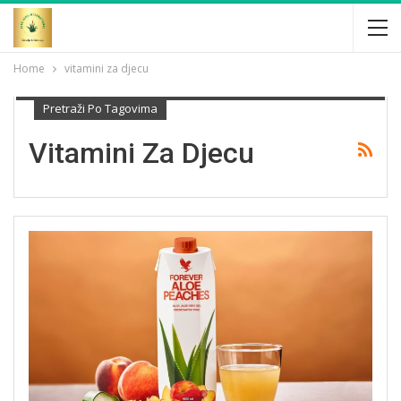
Home
vitamini za djecu
Pretraži Po Tagovima
Vitamini Za Djecu