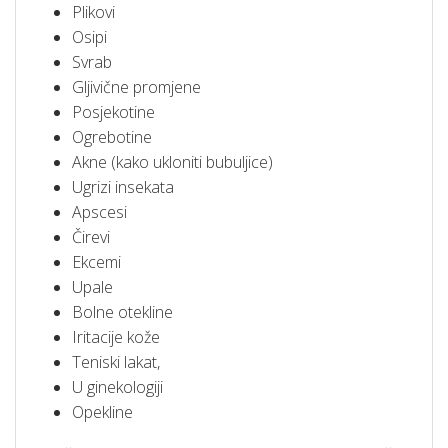
Plikovi
Osipi
Svrab
Gljivične promjene
Posjekotine
Ogrebotine
Akne (kako ukloniti bubuljice)
Ugrizi insekata
Apscesi
Čirevi
Ekcemi
Upale
Bolne otekline
Iritacije kože
Teniski lakat,
U ginekologiji
Opekline