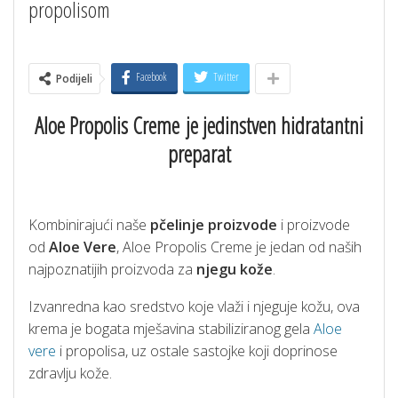
propolisom
Facebook
Twitter
Podijeli
Aloe Propolis Creme
je jedinstven hidratantni
preparat
Kombinirajući naše
pčelinje proizvode
i proizvode
od
Aloe Vere
, Aloe Propolis Creme je jedan od naših
najpoznatijih proizvoda za
njegu kože
.
Izvanredna kao sredstvo koje vlaži i njeguje kožu, ova
krema je bogata mješavina stabiliziranog gela
Aloe
vere
i propolisa, uz ostale sastojke koji doprinose
zdravlju kože.