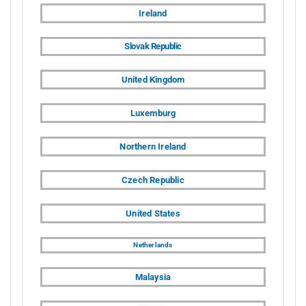
Ireland
Slovak Republic
United Kingdom
Luxemburg
Northern Ireland
Czech Republic
United States
Netherlands
Malaysia