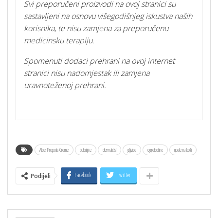
Svi preporučeni proizvodi na ovoj stranici su
sastavljeni na osnovu višegodišnjeg iskustva naših
korisnika, te nisu zamjena za preporučenu
medicinsku terapiju.
Spomenuti dodaci prehrani na ovoj internet
stranici nisu nadomjestak ili zamjena
uravnoteženoj prehrani.
Aloe Propolis Creme
bubuljice
dermatitisi
gljivice
ogrebotine
upale na koži
Facebook
Twitter
Podijeli