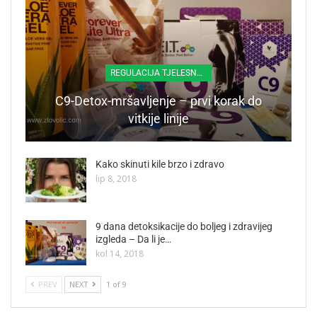
REGULACIJA TJELESNE TEŽINE
C9-Detox-mršavljenje – prvi korak do
vitkije linije
Kako skinuti kile brzo i zdravo
lip 8, 2018
9 dana detoksikacije do boljeg i zdravijeg
izgleda – Da li je…
kol 14, 2018
PREV
NEXT
1 of 9