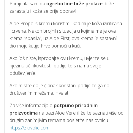
Primjetila sam da
ogrebotine brže prolaze
, brže
zarastaju i koža se prije oporavi.
Aloe Propolis kremu koristim i kad mi je koža iziritirana
i crvena. Nakon brojnih situacija u kojima me je ova
krema “spasila”, uz Aloe First, ova krema je sastavni
dio moje kutije Prve pomoći u kući.
Ako još niste, isprobajte ovu kremu, uvjerite se u
njezinu učinkovitost i podijelite s nama svoje
oduševljenje.
Ako mislite da je članak koristan, podijelite ga na
društvenim mrežama. Hvala!
Za više informacija o
potpuno prirodnim
proizvodima
na bazi Aloe Vere ili želite saznati više od
drugim zanimljivim temama posjetite naslovnicu
https://zlovolic.com