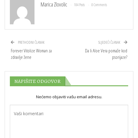
Marica Zlovolic
184 Posts
0 Comments
PRETHODNI ČLANAK
SLJEDEĆI ČLANAK
Forever Vitolize Woman za
Da li Aloe Vera pomaže kod
zdravlje žene
psorijaze?
NAPIŠITE ODGOVOR
Nećemo objaviti vašu email adresu.