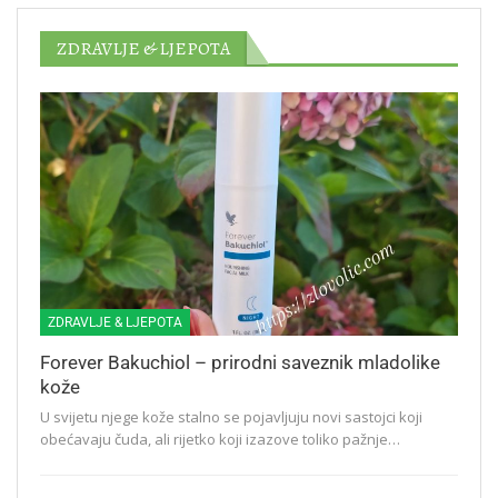
ZDRAVLJE & LJEPOTA
ZDRAVLJE & LJEPOTA
Forever Bakuchiol – prirodni saveznik mladolike
kože
U svijetu njege kože stalno se pojavljuju novi sastojci koji
obećavaju čuda, ali rijetko koji izazove toliko pažnje…