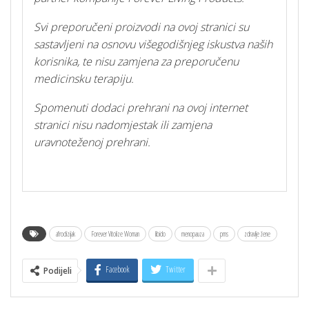
Svi preporučeni proizvodi na ovoj stranici su
sastavljeni na osnovu višegodišnjeg iskustva naših
korisnika, te nisu zamjena za preporučenu
medicinsku terapiju.
Spomenuti dodaci prehrani na ovoj internet
stranici nisu nadomjestak ili zamjena
uravnoteženoj prehrani.
afrodizijak
Forever Vitolize Woman
libido
menopauza
pms
zdravlje žene
Facebook
Twitter
Podijeli