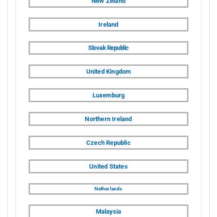
New Zeland
Ireland
Slovak Republic
United Kingdom
Luxemburg
Northern Ireland
Czech Republic
United States
Netherlands
Malaysia