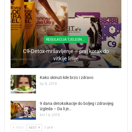
REGULACIJA TJELESNE TEŽINE
C9-Detox-mršavljenje – prvi korak do
vitkije linije
Kako skinuti kile brzo i zdravo
lip 8, 2018
9 dana detoksikacije do boljeg i zdravijeg
izgleda – Da li je…
kol 14, 2018
PREV
NEXT
1 of 9