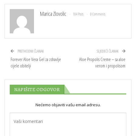
Marica Zlovolic
184 Posts
0 Comments
PRETHODNI ČLANAK
SLJEDEĆI ČLANAK
Forever Aloe Vera Gel za zdravlje
Aloe Propolis Creme – sa aloe
cijele obitelji
verom i propolisom
NAPIŠITE ODGOVOR
Nećemo objaviti vašu email adresu.