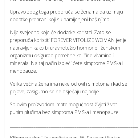
Upravo zbog toga preporuča se ženama da uzimaju
dodatke prehrani koji su namijenjeni baš njima.
Nije svejedno koje će dodatke koristiti. Zato se
preporuča koristiti FOREVER VITOLIZE WOMAN jer je
napravljen kako bi uravnotežio hormone i ženskom
organizmu osigurao potrebne količine vitamina i
minerala. Na taj način izbjeći ćete simptome PMS-a i
menopauze.
Velika većina žena ima neke od ovih simptoma i kad se
pojave, zasigurno se ne osjećaju najbolje.
Sa ovim proizvodom imate mogućnost živjeti život
punim plućima bez simptoma PMS-a i menopauze.
___________________________________________________________
Klikom na donji link možete naručiti Forever Vitolize