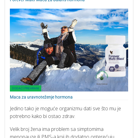
DODACI PREHRANI
Maca za uravnoteženje hormona
Jedino tako je moguće organizmu dati sve što mu je
potrebno kako bi ostao zdrav.
Velik broj žena ima problem sa simptomima
menopauze ili PMS-a koji ih dodatno opterećuju.