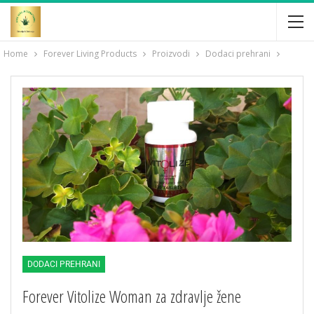
Home
Forever Living Products
Proizvodi
Dodaci prehrani
DODACI PREHRANI
Forever Vitolize Woman za zdravlje žene