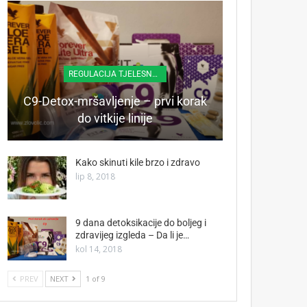
REGULACIJA TJELESNE TEŽINE
C9-Detox-mršavljenje – prvi korak
do vitkije linije
Kako skinuti kile brzo i zdravo
lip 8, 2018
9 dana detoksikacije do boljeg i
zdravijeg izgleda – Da li je…
kol 14, 2018
PREV
NEXT
1 of 9