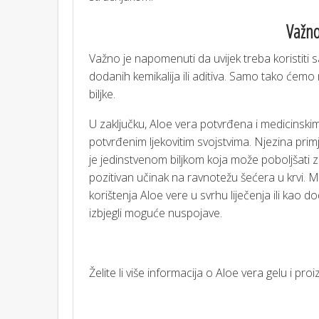
Važn
Važno je napomenuti da uvijek treba koristiti 
dodanih kemikalija ili aditiva. Samo tako ćemo 
biljke.
U zaključku, Aloe vera potvrđena i medicinski
potvrđenim ljekovitim svojstvima. Njezina prim
je jedinstvenom biljkom koja može poboljšati z
pozitivan učinak na ravnotežu šećera u krvi. M
korištenja Aloe vere u svrhu liječenja ili kao d
izbjegli moguće nuspojave.
Želite li više informacija o Aloe vera gelu i pr