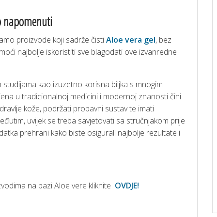
o napomenuti
samo proizvode koji sadrže čisti
Aloe vera gel
, bez
moći najbolje iskoristiti sve blagodati ove izvanredne
m studijama kao izuzetno korisna biljka s mnogim
jena u tradicionalnoj medicini i modernoj znanosti čini
dravlje kože, podržati probavni sustav te imati
eđutim, uvijek se treba savjetovati sa stručnjakom prije
odatka prehrani kako biste osigurali najbolje rezultate i
oizvodima na bazi Aloe vere kliknite
OVDJE!