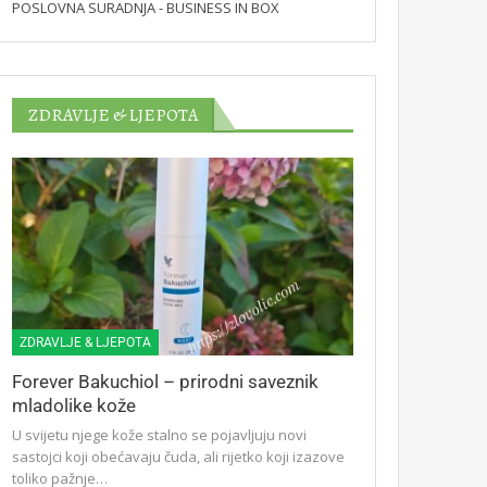
POSLOVNA SURADNJA - BUSINESS IN BOX
ZDRAVLJE & LJEPOTA
ZDRAVLJE & LJEPOTA
Forever Bakuchiol – prirodni saveznik
mladolike kože
U svijetu njege kože stalno se pojavljuju novi
sastojci koji obećavaju čuda, ali rijetko koji izazove
toliko pažnje…