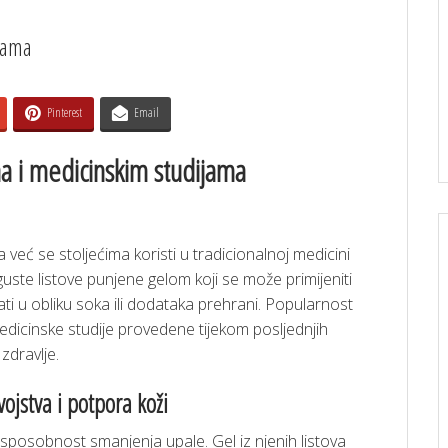
jama
Pinterest
Email
a i medicinskim studijama
već se stoljećima koristi u tradicionalnoj medicini
 guste listove punjene gelom koji se može primijeniti
i u obliku soka ili dodataka prehrani. Popularnost
medicinske studije provedene tijekom posljednjih
zdravlje.
ojstva i potpora koži
 sposobnost smanjenja upale. Gel iz njenih listova