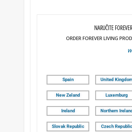
NARUČITE FOREVER
ORDER FOREVER LIVING PROD
WEBSH
Spain
United Kingdo
New Zeland
Luxemburg
Ireland
Northern Irelan
Slovak Republic
Czech Republi