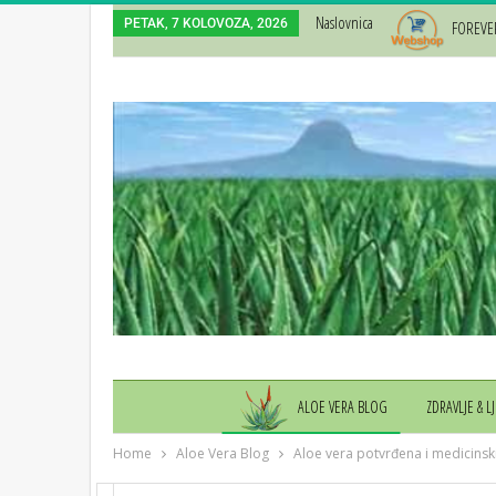
Naslovnica
PETAK, 7 KOLOVOZA, 2026
FOREVE
ALOE VERA BLOG
ZDRAVLJE & L
Home
Aloe Vera Blog
Aloe vera potvrđena i medicins