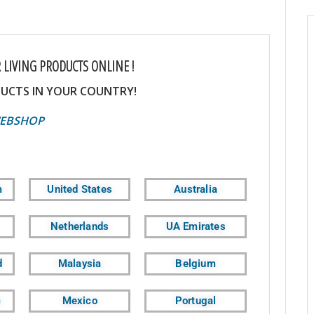
 LIVING PRODUCTS ONLINE !
UCTS IN YOUR COUNTRY!
OP
m
United States
Australia
Netherlands
UA Emirates
d
Malaysia
Belgium
c
Mexico
Portugal