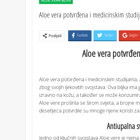
ALOE VERA BLOG
Aloe vera potvrđena i medicinskim studi
Facebook
Twitter
Google+
Podijeli
Aloe vera potvrđen
Aloe vera potvrđena i medicinskim studijama, a 
zbog svojih ljekovitih svojstava. Ova biljka ima
izravno na kožu, a također se može konzumirat
Aloe vere proširila se širom svijeta, a brojne 
desetljeća potvrdile su mnoge njene koristi za 
Antiupalna sv
Jedno od ključnih svojstava Aloe vere je njena