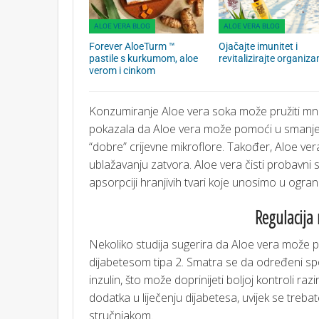
ALOE VERA BLOG
ALOE VERA BLOG
Forever AloeTurm ™
Ojačajte imunitet i
pastile s kurkumom, aloe
revitalizirajte organiz
verom i cinkom
Konzumiranje Aloe vera soka može pružiti mn
pokazala da Aloe vera može pomoći u smanjenj
“dobre” crijevne mikroflore. Također, Aloe ve
ublažavanju zatvora. Aloe vera čisti probavni 
apsorpciji hranjivih tvari koje unosimo u ogra
Regulacija 
Nekoliko studija sugerira da Aloe vera može p
dijabetesom tipa 2. Smatra se da određeni spoj
inzulin, što može doprinijeti boljoj kontroli ra
dodatka u liječenju dijabetesa, uvijek se treba
stručnjakom.