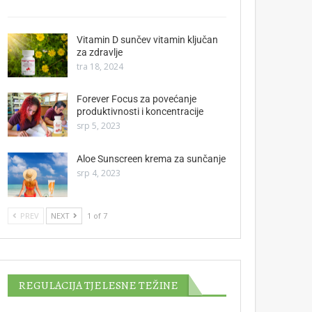
Vitamin D sunčev vitamin ključan
za zdravlje
tra 18, 2024
Forever Focus za povećanje
produktivnosti i koncentracije
srp 5, 2023
Aloe Sunscreen krema za sunčanje
srp 4, 2023
PREV
NEXT
1 of 7
REGULACIJA TJELESNE TEŽINE