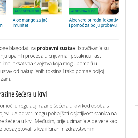
ALOE VERA BLOG
ALOE VERA BLOG
Aloe mango za jači
Aloe vera prirodni laksativ
am
imunitet
i pomoć za bolju probavu
oge blagodati za
probavni sustav
. Istraživanja su
u upalnih procesa u crijevima i potaknuti rast
ra ima laksativna svojstva koja mogu pomoći u
sustav od nakupljenih toksina i tako pomae boljoj
nizam.
razine šećera u krvi
omoći u regulaciji razine šećera u krvi kod osoba s
evi u Aloe veri mogu poboljšati osjetljivost stanica na
zine šećera u krvi. Međutim, prije uzimanja Aloe vere kao
te posavjetovati s kvalificiranim zdravstvenim