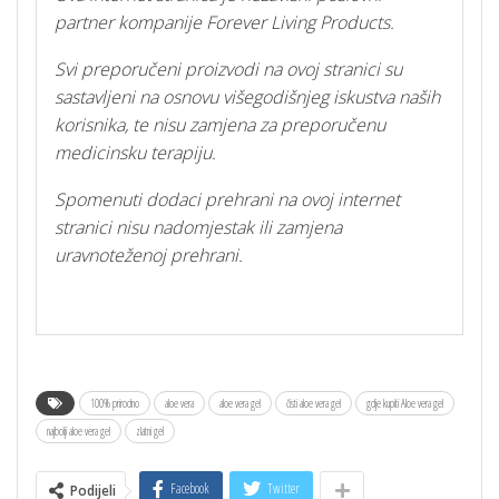
partner kompanije Forever Living Products.
Svi preporučeni proizvodi na ovoj stranici su
sastavljeni na osnovu višegodišnjeg iskustva naših
korisnika, te nisu zamjena za preporučenu
medicinsku terapiju.
Spomenuti dodaci prehrani na ovoj internet
stranici nisu nadomjestak ili zamjena
uravnoteženoj prehrani.
100% prirodno
aloe vera
aloe vera gel
čisti aloe vera gel
gdje kupiti Aloe vera gel
najbolji aloe vera gel
zlatni gel
Facebook
Twitter
Podijeli