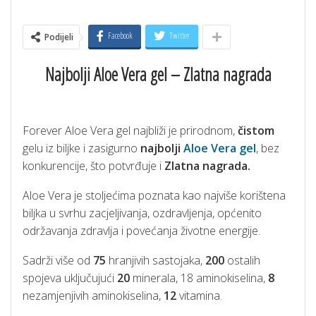
Facebook
Twitter
Podijeli
Najbolji Aloe Vera gel – Zlatna nagrada
Forever Aloe Vera gel najbliži je prirodnom,
čistom
gelu iz biljke i zasigurno
najbolji
Aloe Vera gel
, bez
konkurencije, što potvrđuje i
Zlatna nagrada.
Aloe Vera je stoljećima poznata kao najviše korištena
biljka u svrhu zacjeljivanja, ozdravljenja, općenito
održavanja zdravlja i povećanja životne energije.
Sadrži više od
75
hranjivih sastojaka,
200
ostalih
spojeva uključujući
20
minerala, 18 aminokiselina,
8
nezamjenjivih aminokiselina,
12
vitamina.