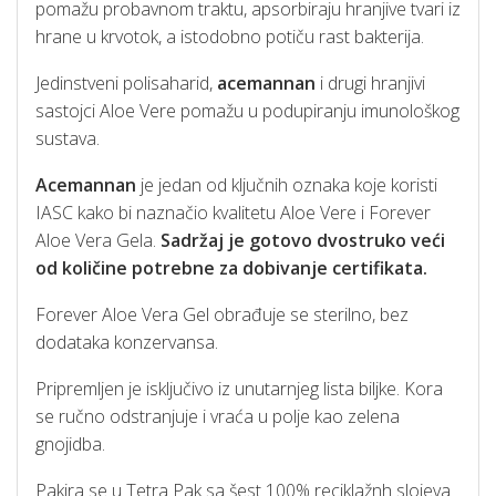
pomažu probavnom traktu, apsorbiraju hranjive tvari iz
hrane u krvotok, a istodobno potiču rast bakterija.
Jedinstveni polisaharid,
acemannan
i drugi hranjivi
sastojci Aloe Vere pomažu u podupiranju imunološkog
sustava.
Acemannan
je jedan od ključnih oznaka koje koristi
IASC kako bi naznačio kvalitetu Aloe Vere i Forever
Aloe Vera Gela.
Sadržaj je gotovo dvostruko veći
od količine potrebne za dobivanje certifikata.
Forever Aloe Vera Gel obrađuje se sterilno, bez
dodataka konzervansa.
Pripremljen je isključivo iz unutarnjeg lista biljke. Kora
se ručno odstranjuje i vraća u polje kao zelena
gnojidba.
Pakira se u Tetra Pak sa šest 100% reciklažnh slojeva