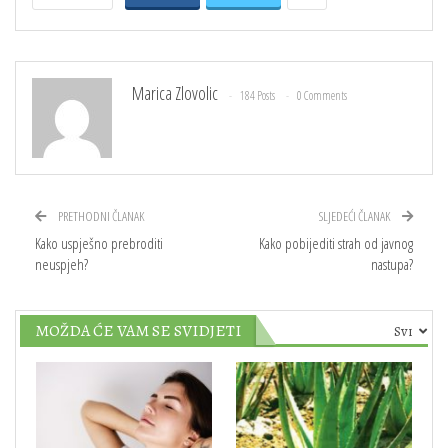
Marica Zlovolic
184 Posts
0 Comments
PRETHODNI ČLANAK
SLJEDEĆI ČLANAK
Kako uspješno prebroditi
Kako pobijediti strah od javnog
neuspjeh?
nastupa?
MOŽDA ĆE VAM SE SVIDJETI
Svi