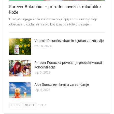
Forever Bakuchiol – prirodni saveznik mladolike
kože
U svijetu njege kože stalno se pojavljuju novi sastojci koji
obećavaju čuda, ali rijetko koji izazove toliko pažnje…
Vitamin D sunčev vitamin ključan za zdravlje
tra 18, 2024
Forever Focus za povećanje produktivnosti i
koncentracije
srp 5, 2023
Aloe Sunscreen krema za sunčanje
srp 4, 2023
PREV
NEXT
1 of 7