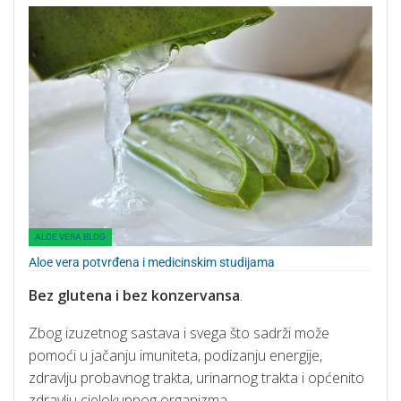
ALOE VERA BLOG
Aloe vera potvrđena i medicinskim studijama
Bez glutena i bez konzervansa
.
Zbog izuzetnog sastava i svega što sadrži može
pomoći u jačanju imuniteta, podizanju energije,
zdravlju probavnog trakta, urinarnog trakta i općenito
zdravlju cjelokupnog organizma.