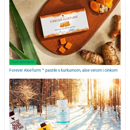
ALOE VERA BLOG
Forever AloeTurm ™ pastile s kurkumom, aloe verom i cinkom