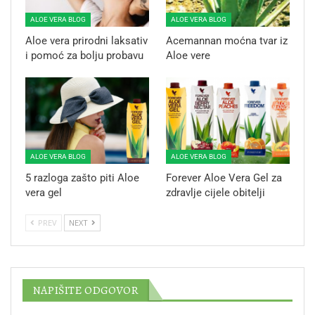
ALOE VERA BLOG
ALOE VERA BLOG
Aloe vera prirodni laksativ
Acemannan moćna tvar iz
i pomoć za bolju probavu
Aloe vere
ALOE VERA BLOG
ALOE VERA BLOG
5 razloga zašto piti Aloe
Forever Aloe Vera Gel za
vera gel
zdravlje cijele obitelji
PREV
NEXT
NAPIŠITE ODGOVOR