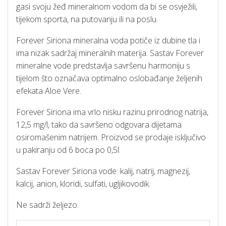
gasi svoju žeđ mineralnom vodom da bi se osvježili,
tijekom sporta, na putovanju ili na poslu.
Forever Siriona mineralna voda potiče iz dubine tla i
ima nizak sadržaj mineralnih materija. Sastav Forever
mineralne vode predstavlja savršenu harmoniju s
tijelom što označava optimalno oslobađanje željenih
efekata Aloe Vere.
Forever Siriona ima vrlo nisku razinu prirodnog natrija,
12,5 mg/l, tako da savršeno odgovara dijetama
osiromašenim natrijem. Proizvod se prodaje isključivo
u pakiranju od 6 boca po 0,5l.
Sastav Forever Siriona vode: kalij, natrij, magnezij,
kalcij, anion, kloridi, sulfati, ugljikovodik.
Ne sadrži željezo.