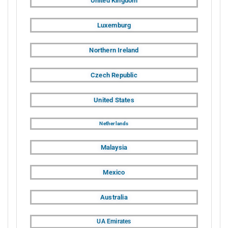
United Kingdom
Luxemburg
Northern Ireland
Czech Republic
United States
Netherlands
Malaysia
Mexico
Australia
UA Emirates