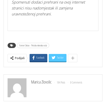
Spomenuti dodaci prehrani na ovoj internet
stranici nisu nadomjestak ili zamjena
uravnoteženoj prehrani.
Forever Siriona - Prirodna mineralna voda
Facebook
Twitter
Podijeli
Marica Zlovolic
184 Posts
0 Comments