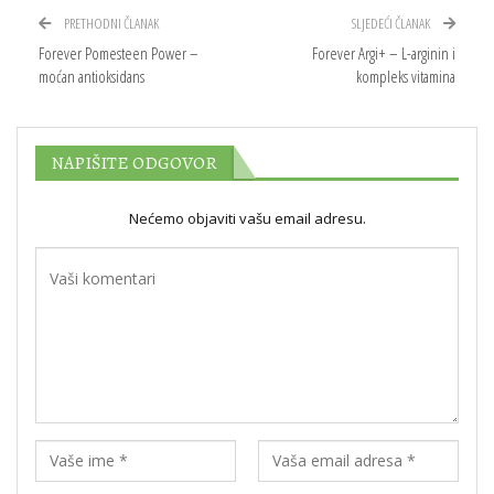
PRETHODNI ČLANAK
SLJEDEĆI ČLANAK
Forever Pomesteen Power –
Forever Argi+ – L-arginin i
moćan antioksidans
kompleks vitamina
NAPIŠITE ODGOVOR
Nećemo objaviti vašu email adresu.