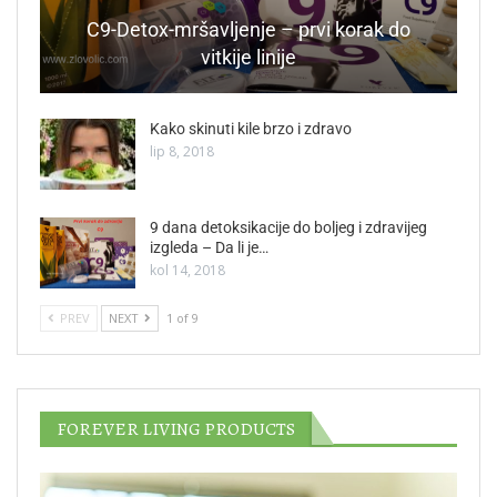
C9-Detox-mršavljenje – prvi korak do
vitkije linije
Kako skinuti kile brzo i zdravo
lip 8, 2018
9 dana detoksikacije do boljeg i zdravijeg
izgleda – Da li je…
kol 14, 2018
PREV
NEXT
1 of 9
FOREVER LIVING PRODUCTS