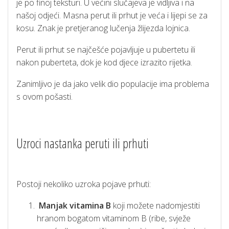
je po finoj teksturi. U većini slučajeva je vidljiva i na
našoj odjeći. Masna perut ili prhut je veća i lijepi se za
kosu. Znak je pretjeranog lučenja žlijezda lojnica.
Perut ili prhut se najčešće pojavljuje u pubertetu ili
nakon puberteta, dok je kod djece izrazito rijetka.
Zanimljivo je da jako velik dio populacije ima problema
s ovom pošasti.
Uzroci nastanka peruti ili prhuti
Postoji nekoliko uzroka pojave prhuti:
Manjak vitamina B
koji možete nadomjestiti
hranom bogatom vitaminom B (ribe, svježe