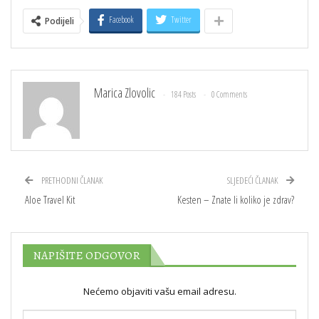
Facebook
Twitter
Podijeli
Marica Zlovolic
184 Posts
0 Comments
PRETHODNI ČLANAK
SLJEDEĆI ČLANAK
Aloe Travel Kit
Kesten – Znate li koliko je zdrav?
NAPIŠITE ODGOVOR
Nećemo objaviti vašu email adresu.