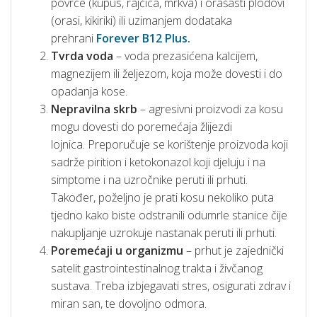
povrće (kupus, rajčica, mrkva) i orašasti plodovi
(orasi, kikiriki) ili uzimanjem dodataka
prehrani
Forever B12 Plus.
Tvrda voda
– voda prezasićena kalcijem,
magnezijem ili željezom, koja može dovesti i do
opadanja kose.
Nepravilna skrb
– agresivni proizvodi za kosu
mogu dovesti do poremećaja žlijezdi
lojnica. Preporučuje se korištenje proizvoda koji
sadrže pirition i ketokonazol koji djeluju i na
simptome i na uzročnike peruti ili prhuti.
Također, poželjno je prati kosu nekoliko puta
tjedno kako biste odstranili odumrle stanice čije
nakupljanje uzrokuje nastanak peruti ili prhuti.
Poremećaji u organizmu
– prhut je zajednički
satelit gastrointestinalnog trakta i živčanog
sustava. Treba izbjegavati stres, osigurati zdrav i
miran san, te dovoljno odmora.