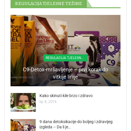
REGULACIJA TJELESNE TEŽINE
REGULACIJA TJELESNE TEŽINE
C9-Detox-mršavljenje – prvi korak do
vitkije linije
Kako skinuti kile brzo i zdravo
lip 8, 2018
9 dana detoksikacije do boljeg i zdravijeg
izgleda – Da li je…