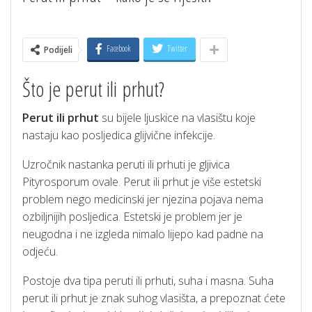
Facebook
Twitter
Podijeli
Što je perut ili prhut?
Perut ili prhut
su bijele ljuskice na vlasištu koje
nastaju kao posljedica glijvične infekcije.
Uzročnik nastanka peruti ili prhuti je gljivica
Pityrosporum ovale. Perut ili prhut je više estetski
problem nego medicinski jer njezina pojava nema
ozbiljnijih posljedica. Estetski je problem jer je
neugodna i ne izgleda nimalo lijepo kad padne na
odjeću.
Postoje dva tipa peruti ili prhuti, suha i masna. Suha
perut ili prhut je znak suhog vlasišta, a prepoznat ćete