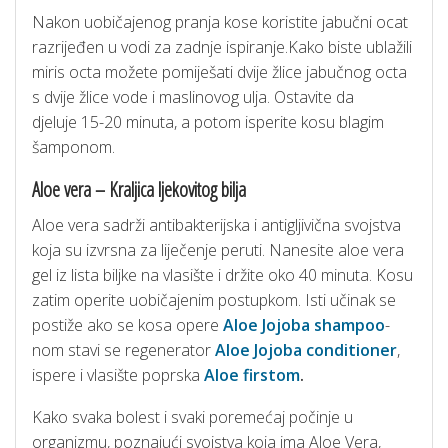
Nakon uobičajenog pranja kose koristite jabučni ocat
razrijeđen u vodi za zadnje ispiranje.Kako biste ublažili
miris octa možete pomiješati dvije žlice jabučnog octa
s dvije žlice vode i maslinovog ulja. Ostavite da
djeluje 15-20 minuta, a potom isperite kosu blagim
šamponom.
Aloe vera – Kraljica ljekovitog bilja
Aloe vera sadrži antibakterijska i antigljivična svojstva
koja su izvrsna za liječenje peruti. Nanesite aloe vera
gel iz lista biljke na vlasište i držite oko 40 minuta. Kosu
zatim operite uobičajenim postupkom. Isti učinak se
postiže ako se kosa opere
Aloe Jojoba shampoo
-
nom stavi se regenerator
Aloe Jojoba conditioner
,
ispere i vlasište poprska
Aloe firstom
.
Kako svaka bolest i svaki poremećaj počinje u
organizmu, poznajući svojstva koja ima Aloe Vera,