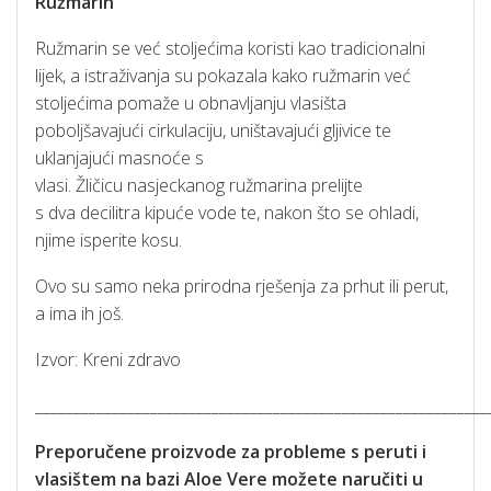
Ružmarin
Ružmarin se već stoljećima koristi kao tradicionalni
lijek, a istraživanja su pokazala kako ružmarin već
stoljećima pomaže u obnavljanju vlasišta
poboljšavajući cirkulaciju, uništavajući gljivice te
uklanjajući masnoće s
vlasi. Žličicu nasjeckanog ružmarina prelijte
s dva decilitra kipuće vode te, nakon što se ohladi,
njime isperite kosu.
Ovo su samo neka prirodna rješenja za prhut ili perut,
a ima ih još.
Izvor: Kreni zdravo
___________________________________________________________
Preporučene proizvode za probleme s peruti i
vlasištem na bazi Aloe Vere možete naručiti u