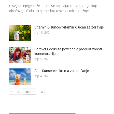
U svijetu njege kože stalno se pojavljuju novi sastojci koji
obećavaju čuda, ali rijetko koji izazove toliko pažnje…
Vitamin D sunčev vitamin ključan za zdravlje
tra 18, 2024
Forever Focus za povećanje produktivnosti i
koncentracije
srp 5, 2023
Aloe Sunscreen krema za sunčanje
srp 4, 2023
PREV
NEXT
1 of 7