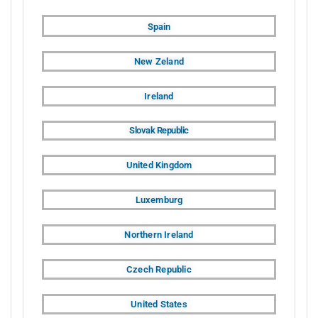
Spain
New Zeland
Ireland
Slovak Republic
United Kingdom
Luxemburg
Northern Ireland
Czech Republic
United States