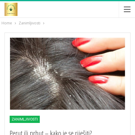
Home
Zanimljivosti
ZANIMLJIVOSTI
Perut ili prhut – kako je se riješiti?