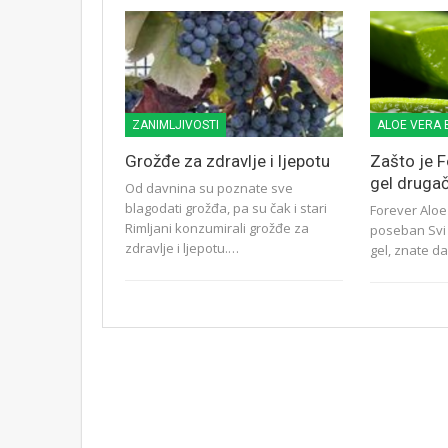
ZANIMLJIVOSTI
ALOE VERA 
Grožđe za zdravlje i ljepotu
Zašto je F
gel drugač
Od davnina su poznate sve
blagodati grožđa, pa su čak i stari
Forever Aloe 
Rimljani konzumirali grožđe za
poseban Svi k
zdravlje i ljepotu.…
gel, znate d