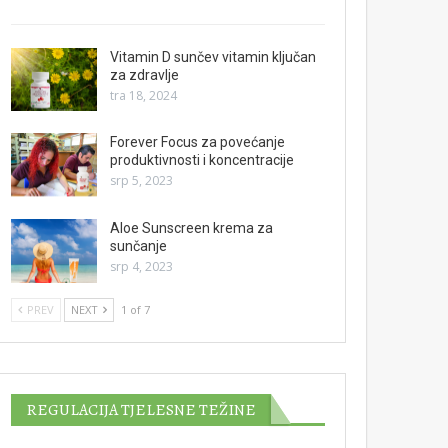
Vitamin D sunčev vitamin ključan
za zdravlje
tra 18, 2024
Forever Focus za povećanje
produktivnosti i koncentracije
srp 5, 2023
Aloe Sunscreen krema za
sunčanje
srp 4, 2023
PREV
NEXT
1 of 7
REGULACIJA TJELESNE TEŽINE