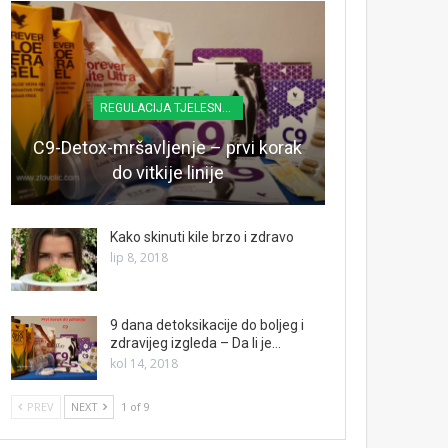
REGULACIJA TJELESNE TEŽINE
C9-Detox-mršavljenje – prvi korak
do vitkije linije
Kako skinuti kile brzo i zdravo
lip 8, 2018
9 dana detoksikacije do boljeg i
zdravijeg izgleda – Da li je…
kol 14, 2018
PREV
NEXT
1 of 9