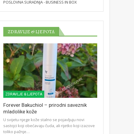
POSLOVNA SURADNJA - BUSINESS IN BOX
ZDRAVLJE & LJEPOTA
ZDRAVLJE & LJEPOTA
Forever Bakuchiol – prirodni saveznik
mladolike kože
U svijetu njege kože stalno se pojavljuju novi
sastojci koji obećavaju čuda, ali rijetko koji izazove
toliko pažnje…