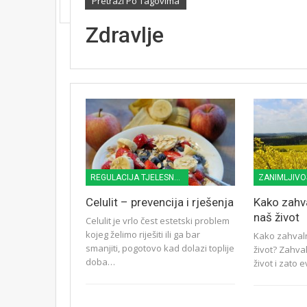
Pretraži Po Tagovima
Zdravlje
REGULACIJA TJELESNE TEŽINE
ZANIMLJIVO
Celulit – prevencija i rješenja
Kako zahv
naš život
Celulit je vrlo čest estetski problem
kojeg želimo riješiti ili ga bar
Kako zahvaln
smanjiti, pogotovo kad dolazi toplije
život? Zahva
doba…
život i zato 