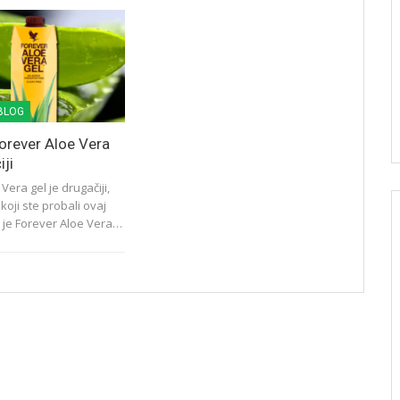
BLOG
orever Aloe Vera
iji
Vera gel je drugačiji,
oji ste probali ovaj
a je Forever Aloe Vera…