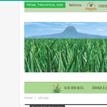
Naslovnica
PETAK, 7 KOLOVOZA, 2026
FOREV
ALOE VERA BLOG
ZDRAVLJE & L
Home
zdravlje