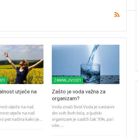
STI
ZANIMLJIVOSTI
alnost utječe na
Zašto je voda važna za
organizam?
ost utječe na naš
Voda znači život Voda je sastavni
lnost utječe na naš
dio svih živih bića, a ljudski
evo pet načina kako je…
organizam je sadrži čak 70%, pa i
više.…