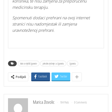
korisnika, te nisu zamjena za preporučenu
medicinsku terapiju.
Spomenuti dodaci prehrani na ovoj internet
stranici nisu nadomjestak ili zamjena
uravnoteženoj prehrani.
kako se riješiti žgaravice
prirodno rješenje za žgaravicu
žgaravica
Facebook
Twitter
Podijeli
Marica Zlovolic
184 Posts
0 Comments