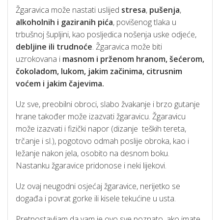
Žgaravica može nastati uslijed
stresa
,
pušenja
,
alkoholnih i gaziranih pića
, povišenog tlaka u
trbušnoj šupljini, kao posljedica nošenja uske odjeće,
debljine ili trudnoće
. Žgaravica može biti
uzrokovana i
masnom i prženom hranom, šećerom,
čokoladom, lukom, jakim začinima, citrusnim
voćem i jakim čajevima.
Uz sve, preobilni obroci, slabo žvakanje i brzo gutanje
hrane također može izazvati žgaravicu. Žgaravicu
može izazvati i fizički napor (dizanje teških tereta,
trčanje i sl.), pogotovo odmah poslije obroka, kao i
ležanje nakon jela, osobito na desnom boku.
Nastanku žgaravice pridonose i neki lijekovi.
Uz ovaj neugodni osjećaj žgaravice, nerijetko se
događa i povrat gorke ili kisele tekućine u usta.
Pretpostavljam da vam je ovo sve poznato, ako imate