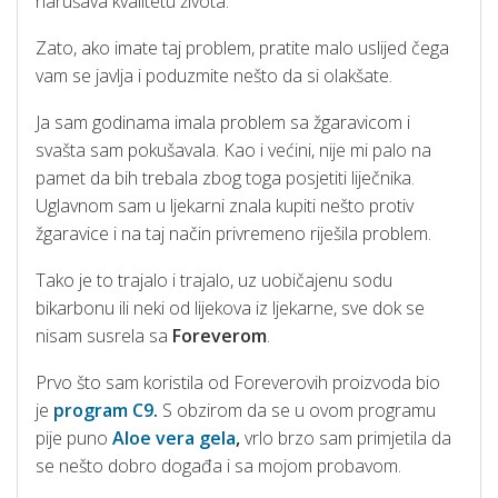
narušava kvalitetu života.
Zato, ako imate taj problem, pratite malo uslijed čega
vam se javlja i poduzmite nešto da si olakšate.
Ja sam godinama imala problem sa žgaravicom i
svašta sam pokušavala. Kao i većini, nije mi palo na
pamet da bih trebala zbog toga posjetiti liječnika.
Uglavnom sam u ljekarni znala kupiti nešto protiv
žgaravice i na taj način privremeno riješila problem.
Tako je to trajalo i trajalo, uz uobičajenu sodu
bikarbonu ili neki od lijekova iz ljekarne, sve dok se
nisam susrela sa
Foreverom
.
Prvo što sam koristila od Foreverovih proizvoda bio
je
program C9
.
S obzirom da se u ovom programu
pije puno
Aloe vera gela
,
vrlo brzo sam primjetila da
se nešto dobro događa i sa mojom probavom.