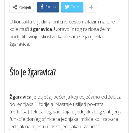
Facebook
Twitter
Podijeli
U kontaktu s ljudima prilično često nailazim na one
koje muči
žgaravica
. Upravo iz tog razloga želim
podijeliti svoje iskustvo kako sam se ja riješila
žgaravice.
Što je žgaravica?
Žgaravica
je osjećaj pečenja koji osjećamo od želuca
do jednjaka ili ždrijela. Nastaje uslijed povrata
(refluksa) želučanog sadržaja u jednjak zbog slabljenja
funkcije donjeg sfinktera jednjaka, mišića koji zatvara
jednjak na mjestu ulaska jednjaka u želudac.