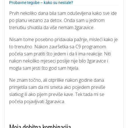
Probavne tegobe – kako su nestale?
Prvih nekoliko dana bila sam oduševljena kako sve ide
po planu vezano za detox. Onda sam u jednom
trenutku shvatila da više nemam žgaravice.
Nisam tome posebno pridavala pažnje, misleći kako je
to trenutno. Nakon završetka sa C9 programom
počela sam pratiti što jedem i da li ima reakcije. Niti
nakon nekoliko mjeseci poslije nije bilo žgaravice i
mogla sam jesti što god sam htjela.
Ne znam točno, ali otprilike nakon godine dana
primjetila sam da mi smeta ako pojedem previše
slatkog ili ako pijem previše kave. Tek tada mi se
počela pojavljivati žgaravica.
Moja dobitna kombinacija