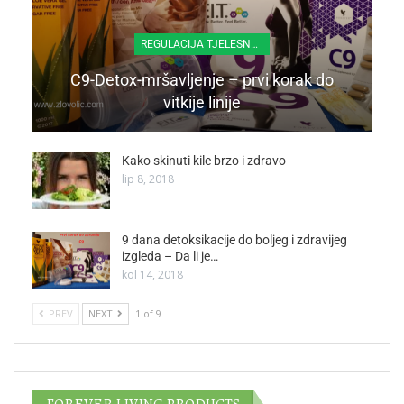
REGULACIJA TJELESNE TEŽINE
C9-Detox-mršavljenje – prvi korak do
vitkije linije
Kako skinuti kile brzo i zdravo
lip 8, 2018
9 dana detoksikacije do boljeg i zdravijeg
izgleda – Da li je…
kol 14, 2018
PREV
NEXT
1 of 9